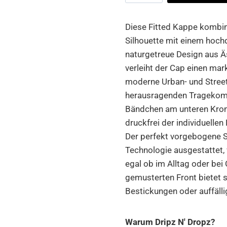
Camo
Cap
Diese Fitted Kappe kombini
Menge
Silhouette mit einem hochd
naturgetreue Design aus Ä
verleiht der Cap einen mar
moderne Urban- und Streetw
herausragenden Tragekomfo
Bändchen am unteren Krone
druckfrei der individuellen
Der perfekt vorgebogene S
Technologie ausgestattet, 
egal ob im Alltag oder bei 
gemusterten Front bietet s
Bestickungen oder auffäll
Warum Dripz N' Dropz?