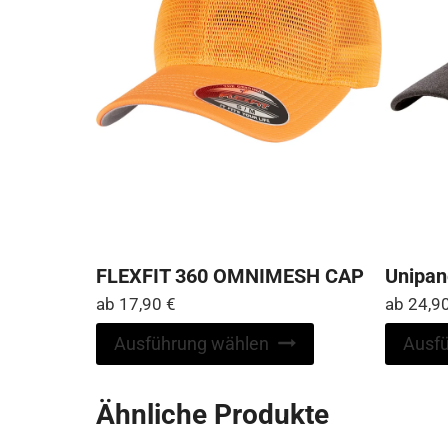
FLEXFIT 360 OMNIMESH CAP
Unipan
ab
17,90
€
ab
24,9
Dieses
Ausführung wählen
Ausf
Produkt
weist
Ähnliche Produkte
mehrere
Varianten