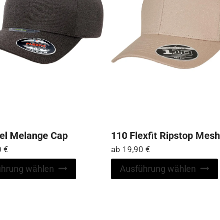
el Melange Cap
110 Flexfit Ripstop Mes
0
€
ab
19,90
€
Dieses
ührung wählen
Ausführung wählen
Produkt
weist
mehrere
Varianten