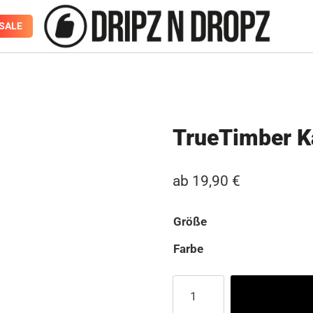
SALE
TrueTimber K
ab
19,90
€
Größe
Farbe
TrueTimber
Kanati