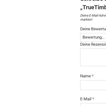
„TrueTim
Deine E-Mail-Adres
markiert
Deine Bewert
Deine Rezens
Name
*
E-Mail
*