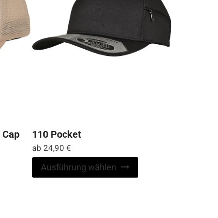
h Cap
110 Pocket
ab
24,90
€
Dieses
Dieses
Ausführung wählen
Produkt
Produkt
weist
weist
mehrere
mehrere
Varianten
Varianten