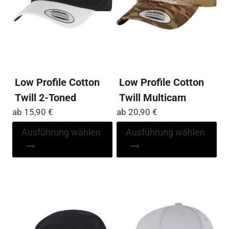
we
gewählt
werden
Low Profile Cotton
Low Profile Cotton
Twill 2-Toned
Twill Multicam
ab
15,90
€
ab
20,90
€
Dieses
Di
Ausführung wählen
Ausführung wählen
Produkt
Pr
weist
wei
mehrere
me
Varianten
Var
auf.
auf
Die
Die
Optionen
Op