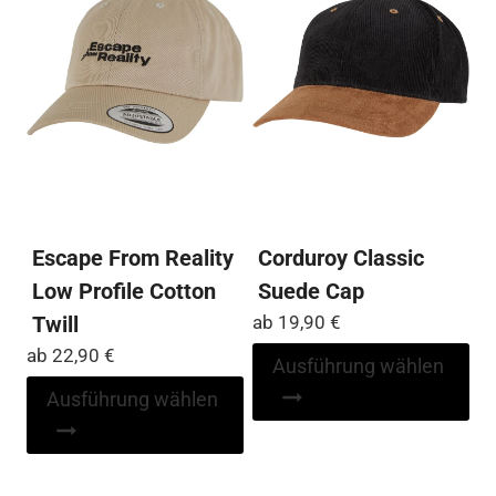
Die
können
Op
auf
kö
der
auf
Produktseite
der
gewählt
Pro
werden
ge
we
Escape From Reality
Corduroy Classic
Low Profile Cotton
Suede Cap
Twill
ab
19,90
€
ab
22,90
€
Di
Ausführung wählen
Pr
Dieses
Ausführung wählen
wei
Produkt
me
weist
Var
mehrere