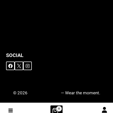
Allgemeine Geschäftsbedingungen
Support
Versandhinweise
Datenschutzerklärung
Widerruf
Impressum
SOCIAL
© 2026
DRIPZ N‘ DROPZ
— Wear the moment.
0