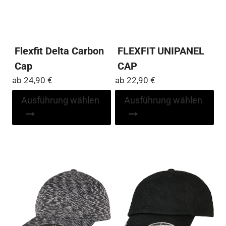
Flexfit Delta Carbon
FLEXFIT UNIPANEL
Cap
CAP
ab
24,90
€
ab
22,90
€
Dieses
Di
Ausführung wählen
Ausführung wählen
Produkt
Pr
weist
wei
mehrere
me
Varianten
Var
auf.
auf
Die
Die
Optionen
Op
können
kö
auf
auf