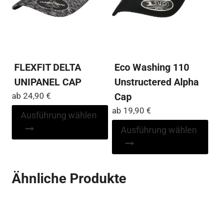
der
der
Produktseite
Pro
gewählt
ge
werden
we
FLEXFIT DELTA
Eco Washing 110
UNIPANEL CAP
Unstructered Alpha
ab
24,90
€
Cap
ab
19,90
€
Dieses
Ausführung wählen
Produkt
Di
Ausführung wählen
weist
Pr
mehrere
wei
Varianten
me
Ähnliche Produkte
auf.
Var
Die
auf
Optionen
Die
können
Op