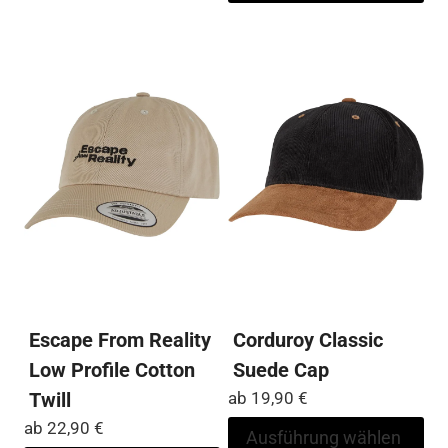
Varianten
me
auf.
Var
Die
auf
Optionen
Die
können
Op
auf
kö
der
auf
Produktseite
der
gewählt
Pro
werden
ge
we
Escape From Reality
Corduroy Classic
Low Profile Cotton
Suede Cap
Twill
ab
19,90
€
ab
22,90
€
Di
Ausführung wählen