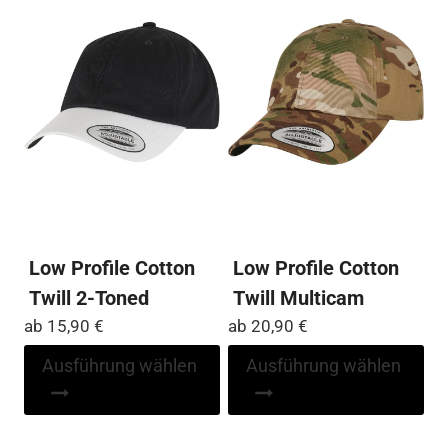
auf
kö
der
auf
Produktseite
der
gewählt
Pro
werden
ge
we
Low Profile Cotton
Low Profile Cotton
Twill 2-Toned
Twill Multicam
ab
15,90
€
ab
20,90
€
Dieses
Di
Ausführung wählen
Ausführung wählen
Produkt
Pr
weist
wei
mehrere
me