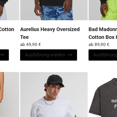
Cotton
Aurelius Heavy Oversized
Bad Madonn
Tee
Cotton Box
ab
49,90
€
ab
89,90
€
Dieses
Dieses
Ausführung wählen
Ausführung
Produkt
Produkt
weist
weist
mehrere
mehrere
Varianten
Varianten
auf.
auf.
Die
Die
Optionen
Optionen
können
können
auf
auf