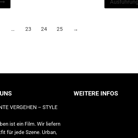
Ausführung
weist
Produkt
mehrere
weist
Varianten
mehrere
…
23
24
25
→
auf.
Varianten
Die
auf.
Optionen
Die
können
Optionen
auf
können
der
auf
Produktseite
der
gewählt
Produktseite
 UNS
WEITERE INFOS
werden
gewählt
Allgemeine Geschäftsbedi
TE VERGEHEN – STYLE
werden
Support
en ist ein Film. Wir liefern
Versandhinweise
fit für jede Szene. Urban,
Datenschutzerklärung