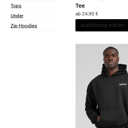
Tee
Tops
ab
24,90
€
Under
Ausführung wählen
Zip-Hoodies