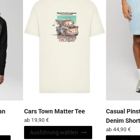
Die
Die
Optionen
Optionen
können
können
auf
auf
der
der
Produktseite
Produktseite
gewählt
gewählt
werden
werden
an
Cars Town Matter Tee
Casual Pins
ab
19,90
€
Denim Shor
ab
44,90
€
Dieses
Ausführung wählen
Produkt
Dieses