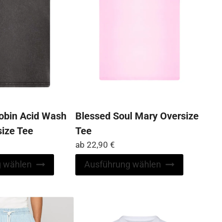
Produktse
der
gewählt
Produktseite
werden
gewählt
werden
obin Acid Wash
Blessed Soul Mary Oversize
ize Tee
Tee
ab
22,90
€
Dieses
Dieses
 wählen
Ausführung wählen
Produkt
Produkt
weist
weist
mehrere
mehrere
Varianten
Varianten