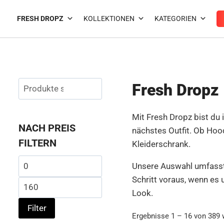
Zum
Inhalt
FRESH DROPZ
KOLLEKTIONEN
KATEGORIEN
springen
Suchen
Fresh Dropz
Suchen
nach:
Mit Fresh Dropz bist du 
NACH PREIS
nächstes Outfit. Ob Hood
FILTERN
Kleiderschrank.
Min.
Unsere Auswahl umfasst 
Schritt voraus, wenn es 
Preis
Max.
Look.
Preis
Filter
Ergebnisse 1 – 16 von 389 