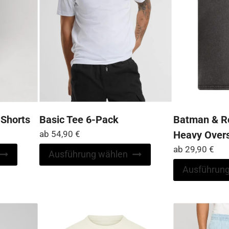
der
der
Produktseite
Produktseite
gewählt
gewählt
werden
werden
 Shorts
Basic Tee 6-Pack
Batman & R
ab
54,90
€
Heavy Overs
ab
29,90
€
Dieses
Dieses
Ausführung wählen
Produkt
Produkt
Ausführung
weist
weist
mehrere
mehrere
Varianten
Varianten
auf.
auf.