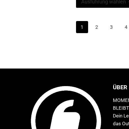
Ausführung wählen
1
2
3
4
ÜBER
MOMEN
BLEIBT
Dein Leb
das Out