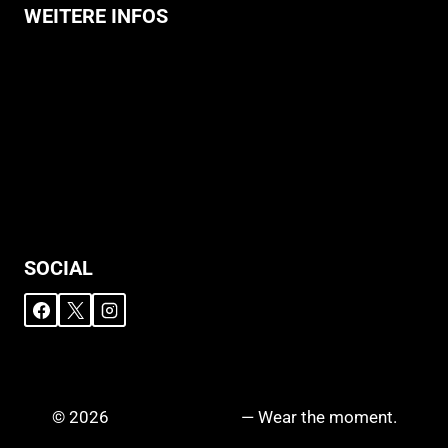
WEITERE INFOS
Allgemeine Geschäftsbedingungen
Support
Versandhinweise
Datenschutzerklärung
Widerruf
Impressum
SOCIAL
© 2026
DRIPZ N‘ DROPZ
— Wear the moment.