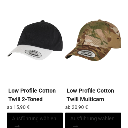
Die
Die
Optionen
Op
können
kö
auf
auf
der
der
Produktseite
Pro
gewählt
ge
werden
we
Low Profile Cotton
Low Profile Cotton
Twill 2-Toned
Twill Multicam
ab
15,90
€
ab
20,90
€
Dieses
Di
Ausführung wählen
Ausführung wählen
Produkt
Pr