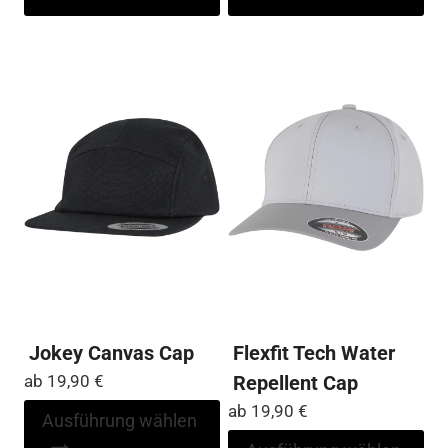
weist
wei
mehrere
me
Varianten
Var
auf.
auf
Die
Die
Optionen
Op
können
kö
auf
auf
der
der
Produktseite
Pro
gewählt
ge
werden
we
Jokey Canvas Cap
Flexfit Tech Water
ab
19,90
€
Repellent Cap
ab
19,90
€
Dieses
Ausführung wählen
Produkt
Di