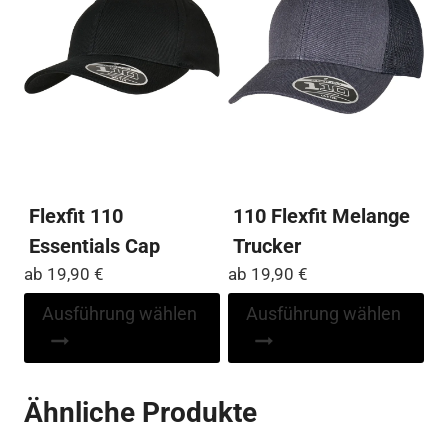
kö
Optionen
auf
können
der
auf
Pro
der
ge
Produktseite
we
gewählt
werden
Flexfit 110
110 Flexfit Melange
Essentials Cap
Trucker
ab
19,90
€
ab
19,90
€
Dieses
Di
Ausführung wählen
Ausführung wählen
Produkt
Pr
weist
wei
mehrere
me
Ähnliche Produkte
Varianten
Var
auf.
auf