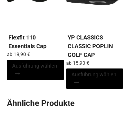
Pro
der
ge
Produktseite
we
gewählt
werden
Flexfit 110
YP CLASSICS
Essentials Cap
CLASSIC POPLIN
ab
19,90
€
GOLF CAP
ab
15,90
€
Dieses
Ausführung wählen
Produkt
Di
Ausführung wählen
weist
Pr
mehrere
wei
Varianten
me
Ähnliche Produkte
auf.
Var
Die
auf
Optionen
Die
können
Op