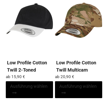
auf
kö
der
auf
Produktseite
der
gewählt
Pro
werden
ge
we
Low Profile Cotton
Low Profile Cotton
Twill 2-Toned
Twill Multicam
ab
15,90
€
ab
20,90
€
Dieses
Di
Ausführung wählen
Ausführung wählen
Produkt
Pr
weist
wei
mehrere
me