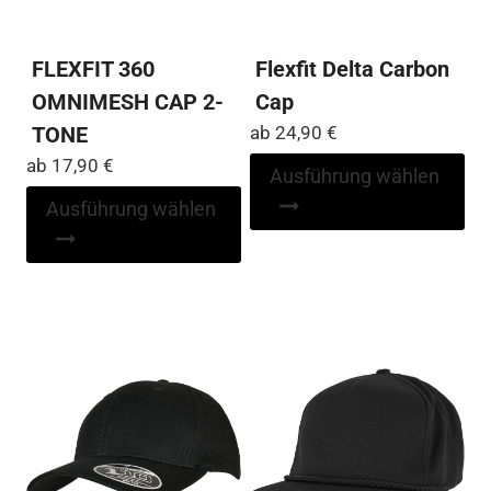
FLEXFIT 360
Flexfit Delta Carbon
OMNIMESH CAP 2-
Cap
TONE
ab
24,90
€
ab
17,90
€
Di
Ausführung wählen
Pr
Dieses
Ausführung wählen
wei
Produkt
me
weist
Var
mehrere
auf
Varianten
Die
auf.
Op
Die
kö
Optionen
auf
können
der
auf