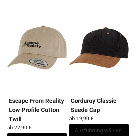
Varianten
me
auf.
Var
Die
auf
Optionen
Die
können
Op
auf
kö
der
auf
Produktseite
der
gewählt
Pro
werden
ge
we
Escape From Reality
Corduroy Classic
Low Profile Cotton
Suede Cap
Twill
ab
19,90
€
ab
22,90
€
Di
Ausführung wählen