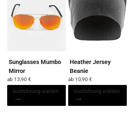
Sunglasses Mumbo
Heather Jersey
Mirror
Beanie
ab
13,90
€
ab
10,90
€
Dieses
Di
Ausführung wählen
Ausführung wählen
Produkt
Pr
weist
wei
mehrere
me
Varianten
Var
auf.
auf