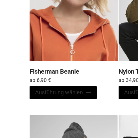
werden
Fisherman Beanie
Nylon 
ab
6,90
€
ab
34,9
Dieses
Ausführung wählen
Ausf
Produkt
weist
mehrere
Varianten
auf.