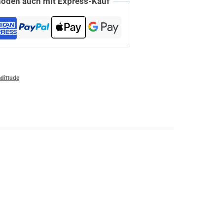
oden auch mit Express-Kauf
dittude