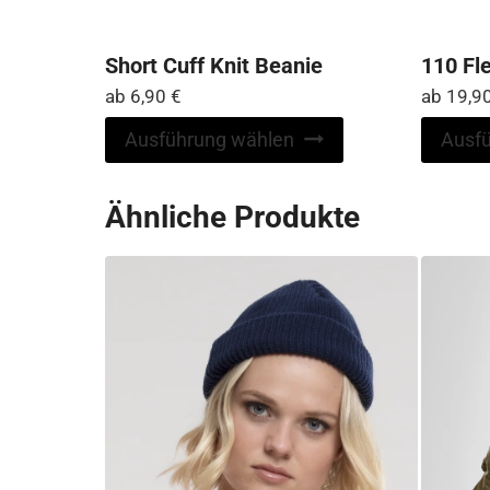
Short Cuff Knit Beanie
110 Fl
ab
6,90
€
ab
19,9
Dieses
Ausführung wählen
Ausf
Produkt
weist
Ähnliche Produkte
mehrere
Varianten
auf.
Die
Optionen
können
auf
der
Produktseite
gewählt