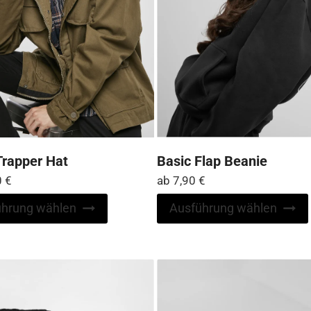
werden
Trapper Hat
Basic Flap Beanie
0
€
ab
7,90
€
Dieses
ührung wählen
Ausführung wählen
Produkt
weist
mehrere
Varianten
auf.