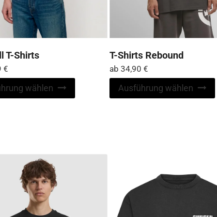
l T-Shirts
T-Shirts Rebound
9
€
ab
34,90
€
Dieses
ührung wählen
Ausführung wählen
Produkt
weist
mehrere
Varianten
auf.
Die
Optionen
können
auf
der