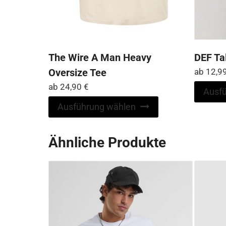
The Wire A Man Heavy
DEF Tal
Oversize Tee
ab
12,9
ab
24,90
€
Ausf
Dieses
Ausführung wählen
Produkt
weist
Ähnliche Produkte
mehrere
Varianten
auf.
Die
Optionen
können
auf