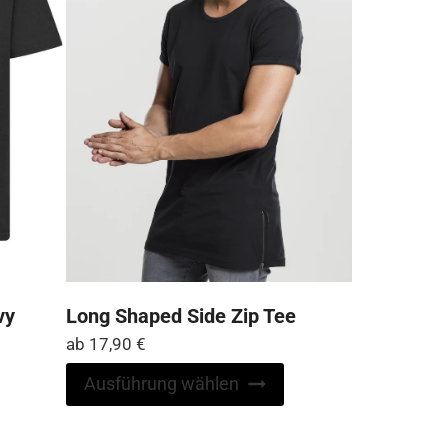
Produktseite
der
gewählt
Produktseite
werden
gewählt
werden
vy
Long Shaped Side Zip Tee
ab
17,90
€
Dieses
Ausführung wählen
Produkt
Dieses
weist
Produkt