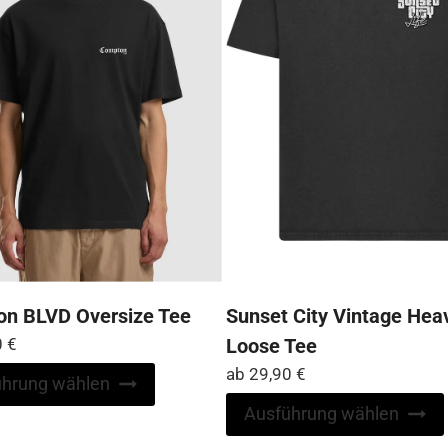
Produktseite
gewählt
werden
n BLVD Oversize Tee
Sunset City Vintage Hea
0
€
Loose Tee
ab
29,90
€
Dieses
ührung wählen
Produkt
Ausführung wählen
weist