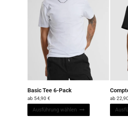
der
Produktseite
gewählt
werden
Basic Tee 6-Pack
Compto
ab
54,90
€
ab
22,9
Dieses
Ausführung wählen
Ausf
Produkt
weist