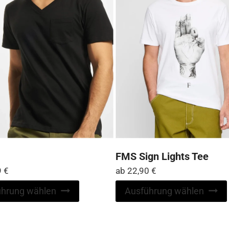
FMS Sign Lights Tee
9
€
ab
22,90
€
Dieses
ührung wählen
Ausführung wählen
Produkt
weist
mehrere