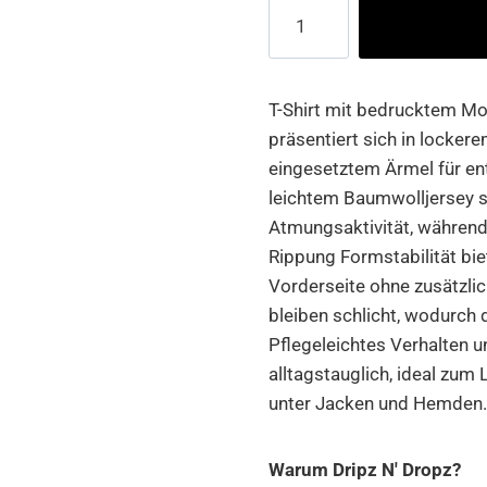
Goodfellas
Poster
Lightweight
Oversize
T-Shirt mit bedrucktem Motiv
Tee
präsentiert sich in locker
Menge
eingesetztem Ärmel für en
leichtem Baumwolljersey 
Atmungsaktivität, während
Rippung Formstabilität bie
Vorderseite ohne zusätzli
bleiben schlicht, wodurch d
Pflegeleichtes Verhalten 
alltagstauglich, ideal zum
unter Jacken und Hemden
Warum Dripz N' Dropz?