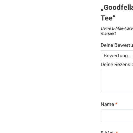
„Goodfell
Tee“
Deine E-Mail-Adres
markiert
Deine Bewert
Deine Rezens
Name
*
E-Mail
*