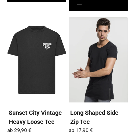
weist
Pr
mehrere
wei
Varianten
me
auf.
Var
Die
auf
Optionen
Die
können
Op
auf
kö
der
auf
Produktseite
der
gewählt
Pro
werden
ge
we
Sunset City Vintage
Long Shaped Side
Heavy Loose Tee
Zip Tee
ab
29,90
€
ab
17,90
€