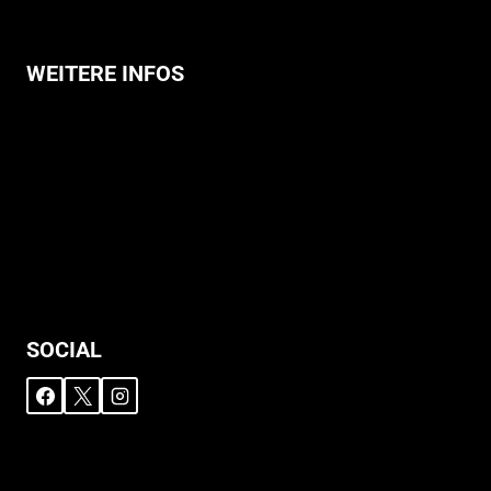
WEITERE INFOS
Allgemeine Geschäftsbedingungen
Support
Versandhinweise
Datenschutzerklärung
Widerruf
Impressum
SOCIAL