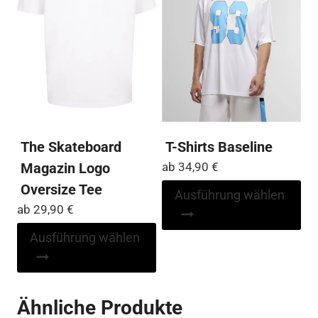
Optionen
auf
können
der
auf
Pro
der
ge
Produktseite
we
gewählt
werden
The Skateboard
T-Shirts Baseline
Magazin Logo
ab
34,90
€
Oversize Tee
Di
Ausführung wählen
Pr
ab
29,90
€
wei
Dieses
Ausführung wählen
me
Produkt
Var
weist
auf
mehrere
Ähnliche Produkte
Die
Varianten