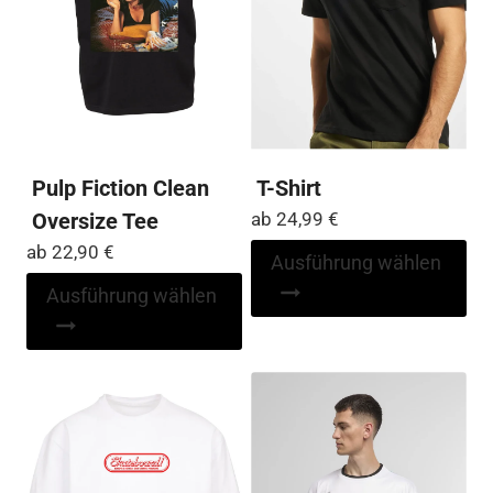
Pulp Fiction Clean
T-Shirt
Oversize Tee
ab
24,99
€
ab
22,90
€
Di
Ausführung wählen
Pr
Dieses
Ausführung wählen
wei
Produkt
me
weist
Var
mehrere
auf
Varianten
Die
auf.
Op
Die
kö