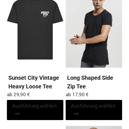
Die
auf
Optionen
Die
können
Op
auf
kö
der
auf
Produktseite
der
gewählt
Pro
werden
ge
we
Sunset City Vintage
Long Shaped Side
Heavy Loose Tee
Zip Tee
ab
29,90
€
ab
17,90
€
Dieses
Di
Ausführung wählen
Ausführung wählen
Produkt
Pr
weist
wei
mehrere
me