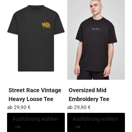
Varianten
Var
auf.
auf
Die
Die
Optionen
Op
können
kö
auf
auf
der
der
Produktseite
Pro
gewählt
ge
werden
we
Street Race Vintage
Oversized Mid
Heavy Loose Tee
Embroidery Tee
ab
29,90
€
ab
29,90
€
Dieses
Di
Ausführung wählen
Ausführung wählen
Produkt
Pr