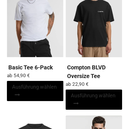
Produktseite
auf
gewählt
der
werden
Pro
ge
we
Basic Tee 6-Pack
Compton BLVD
ab
54,90
€
Oversize Tee
ab
22,90
€
Dieses
Ausführung wählen
Produkt
Di
Ausführung wählen
weist
Pr
mehrere
wei
Varianten
me
auf.
Var