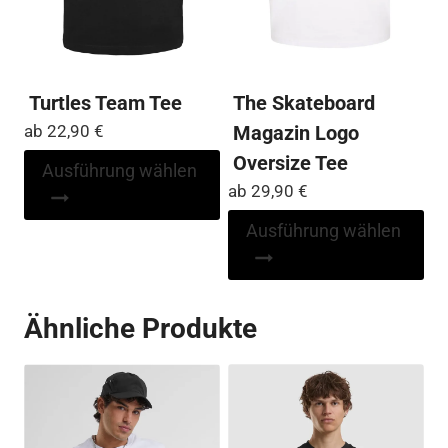
gewählt
Pro
werden
ge
we
Turtles Team Tee
The Skateboard
ab
22,90
€
Magazin Logo
Oversize Tee
Dieses
Ausführung wählen
Produkt
ab
29,90
€
weist
Di
Ausführung wählen
mehrere
Pr
Varianten
wei
auf.
me
Ähnliche Produkte
Die
Var
Optionen
auf
können
Die
auf
Op
der
kö