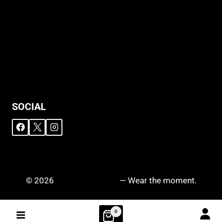
Allgemeine Geschäftsbedingungen
Support
Versandhinweise
Datenschutzerklärung
Widerruf
Impressum
SOCIAL
© 2026
DRIPZ N‘ DROPZ
— Wear the moment.
0