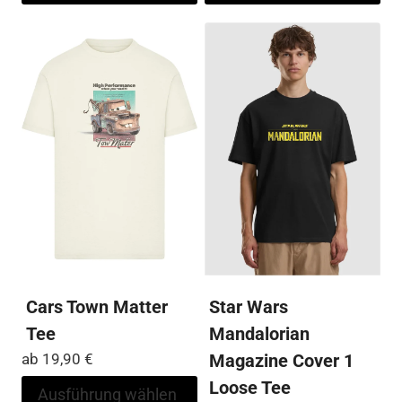
weist
wei
mehrere
me
Varianten
Var
auf.
auf
Die
Die
Optionen
Op
können
kö
auf
auf
der
der
Produktseite
Pro
gewählt
ge
werden
we
Cars Town Matter
Star Wars
Tee
Mandalorian
ab
19,90
€
Magazine Cover 1
Loose Tee
Dieses
Ausführung wählen