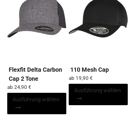
Flexfit Delta Carbon
110 Mesh Cap
Cap 2 Tone
ab
19,90
€
ab
24,90
€
Di
Ausführung wählen
Pr
Dieses
Ausführung wählen
wei
Produkt
me
weist
Var
mehrere
auf
Varianten