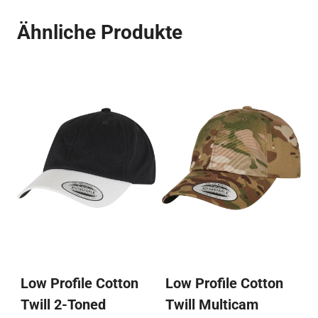
Varianten
me
Ähnliche Produkte
auf.
Var
Die
auf
Optionen
Die
können
Op
auf
kö
der
auf
Produktseite
der
gewählt
Pro
werden
ge
we
Low Profile Cotton
Low Profile Cotton
Twill 2-Toned
Twill Multicam