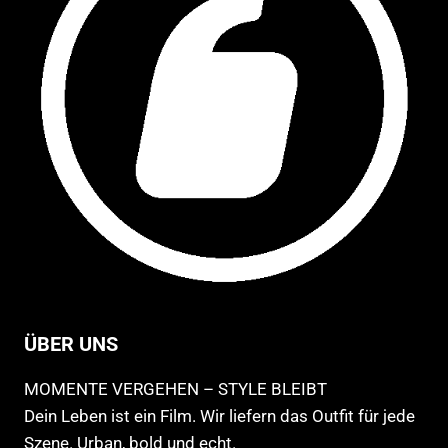
gewählt
Pro
werden
ge
we
ÜBER UNS
MOMENTE VERGEHEN – STYLE BLEIBT
Dein Leben ist ein Film. Wir liefern das Outfit für jede
Szene. Urban, bold und echt.