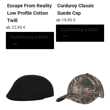
Escape From Reality
Corduroy Classic
Low Profile Cotton
Suede Cap
Twill
ab
19,90
€
ab
22,90
€
Di
Ausführung wählen
Pr
Dieses
Ausführung wählen
wei
Produkt
me
weist
Var
mehrere
auf
Varianten
Die
auf.
Op
Die
kö
Optionen
auf
können
der
auf
Pro
der
ge
Produktseite