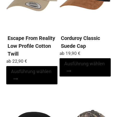
Produktseite
der
gewählt
Pro
werden
ge
we
Escape From Reality
Corduroy Classic
Low Profile Cotton
Suede Cap
Twill
ab
19,90
€
ab
22,90
€
Di
Ausführung wählen
Pr
Dieses
Ausführung wählen
wei
Produkt
me
weist
Var
mehrere
auf
Varianten
Die
auf.
Op
Die