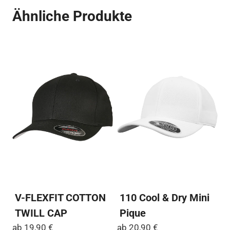
Ähnliche Produkte
V-FLEXFIT COTTON
110 Cool & Dry Mini
TWILL CAP
Pique
ab
19,90
€
ab
20,90
€