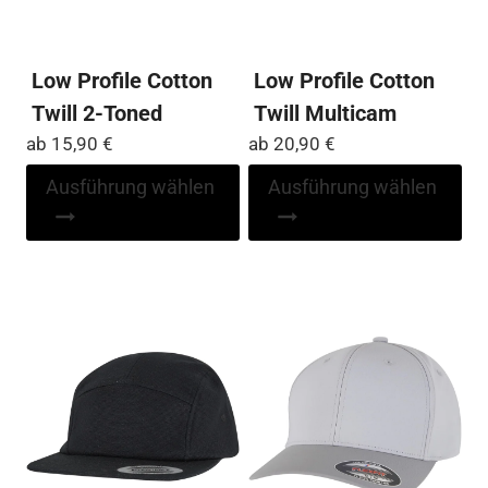
Low Profile Cotton
Low Profile Cotton
Twill 2-Toned
Twill Multicam
ab
15,90
€
ab
20,90
€
Dieses
Di
Ausführung wählen
Ausführung wählen
Produkt
Pr
weist
wei
mehrere
me
Varianten
Var
auf.
auf
Die
Die
Optionen
Op
können
kö
auf
auf
der
der