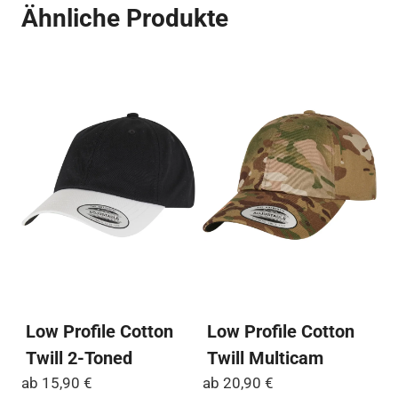
Ähnliche Produkte
auf
Varianten
Die
auf.
Op
Die
kö
Optionen
auf
können
der
auf
Pro
der
ge
Produktseite
we
gewählt
werden
Low Profile Cotton
Low Profile Cotton
Twill 2-Toned
Twill Multicam
ab
15,90
€
ab
20,90
€