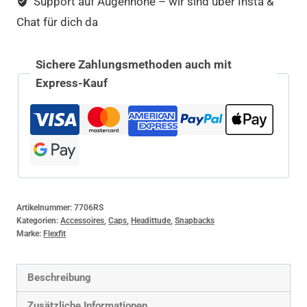
Support auf Augenhöhe – wir sind über Insta &
Chat für dich da
Sichere Zahlungsmethoden auch mit
Express-Kauf
Artikelnummer:
7706RS
Kategorien:
Accessoires
,
Caps
,
Headittude
,
Snapbacks
Marke:
Flexfit
Beschreibung
Zusätzliche Informationen