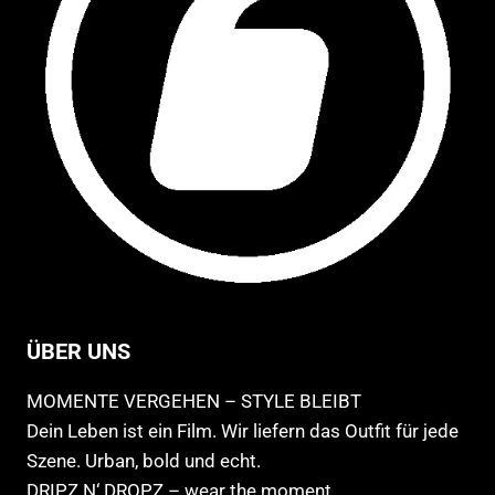
Pro
werden
ge
we
ÜBER UNS
MOMENTE VERGEHEN – STYLE BLEIBT
Dein Leben ist ein Film. Wir liefern das Outfit für jede
Szene. Urban, bold und echt.
DRIPZ N‘ DROPZ – wear the moment.