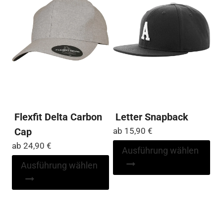
Flexfit Delta Carbon
Letter Snapback
Cap
ab
15,90
€
ab
24,90
€
Di
Ausführung wählen
Pr
Dieses
Ausführung wählen
wei
Produkt
me
weist
Var
mehrere
auf
Varianten