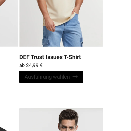
DEF Trust Issues T-Shirt
ab
24,99
€
Dieses
Dieses
Ausführung wählen
Produkt
Produkt
weist
weist
mehrere
mehrere
Varianten
Varianten
auf.
auf.
Die
Die
Optionen
Optionen