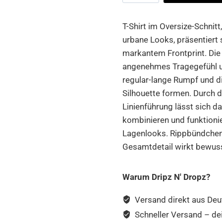
Lips
Oversize
T-Shirt im Oversize-Schnitt,
Tee
urbane Looks, präsentiert
Menge
markantem Frontprint. Die
angenehmes Tragegefühl u
regular-lange Rumpf und d
Silhouette formen. Durch d
Linienführung lässt sich d
kombinieren und funktionier
Lagenlooks. Rippbündchen 
Gesamtdetail wirkt bewusst
Warum Dripz N' Dropz?
Versand direkt aus Deu
Schneller Versand – de