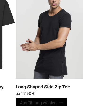
können
können
auf
auf
der
der
Produktseite
Produktseite
gewählt
gewählt
werden
werden
vy
Long Shaped Side Zip Tee
ab
17,90
€
Dieses
Ausführung wählen