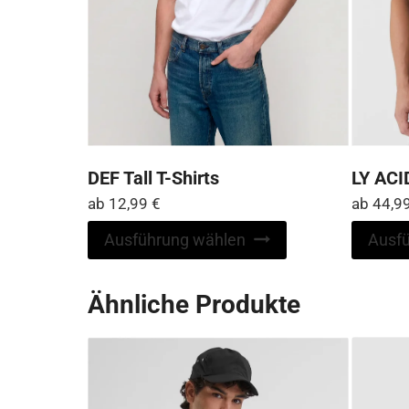
DEF Tall T-Shirts
LY AC
ab
12,99
€
ab
44,9
Dieses
Ausführung wählen
Ausf
Produkt
weist
Ähnliche Produkte
mehrere
Varianten
auf.
Die
Optionen