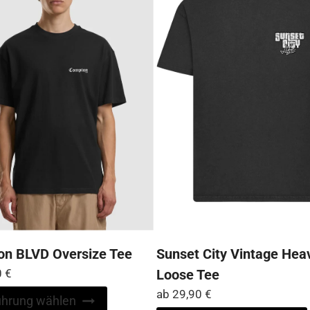
können
auf
der
Produktseite
gewählt
werden
n BLVD Oversize Tee
Sunset City Vintage Hea
0
€
Loose Tee
ab
29,90
€
Dieses
ührung wählen