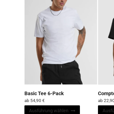
können
auf
der
Produktseite
gewählt
werden
Basic Tee 6-Pack
Compto
ab
54,90
€
ab
22,9
Dieses
Ausführung wählen
Ausf