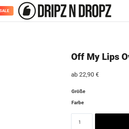
SALE
Off My Lips O
ab
22,90
€
Größe
Farbe
Off
My