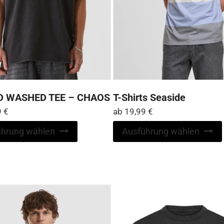
ID WASHED TEE – CHAOS
T-Shirts Seaside
9
€
ab
19,99
€
Dieses
ührung wählen
Ausführung wählen
Produkt
weist
mehrere
Varianten
auf.
Die
Optionen