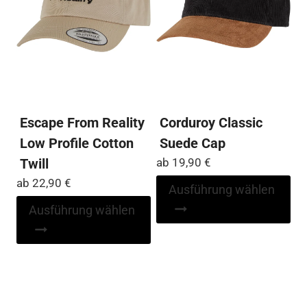
kö
der
auf
Produktseite
der
gewählt
Pro
werden
ge
we
Escape From Reality
Corduroy Classic
Low Profile Cotton
Suede Cap
Twill
ab
19,90
€
ab
22,90
€
Di
Ausführung wählen
Pr
Dieses
Ausführung wählen
wei
Produkt
me
weist
Var
mehrere
auf
Varianten
Die
auf.