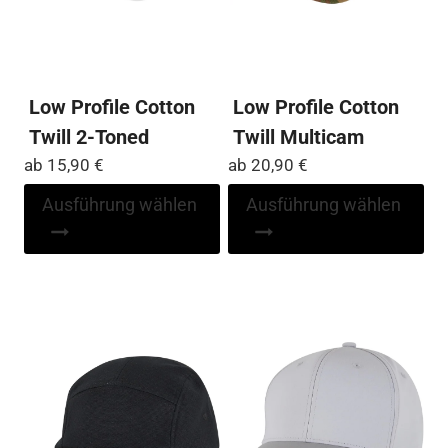
Low Profile Cotton
Low Profile Cotton
Twill 2-Toned
Twill Multicam
ab
15,90
€
ab
20,90
€
Dieses
Di
Ausführung wählen
Ausführung wählen
Produkt
Pr
weist
wei
mehrere
me
Varianten
Var
auf.
auf
Die
Die
Optionen
Op
können
kö
auf
auf