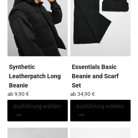
Optionen
Op
können
kö
auf
auf
der
der
Produktseite
Pro
gewählt
ge
werden
we
Synthetic
Essentials Basic
Leatherpatch Long
Beanie and Scarf
Beanie
Set
ab
9,90
€
ab
34,90
€
Dieses
Di
Ausführung wählen
Ausführung wählen
Produkt
Pr
weist
wei
mehrere
me
Varianten
Var