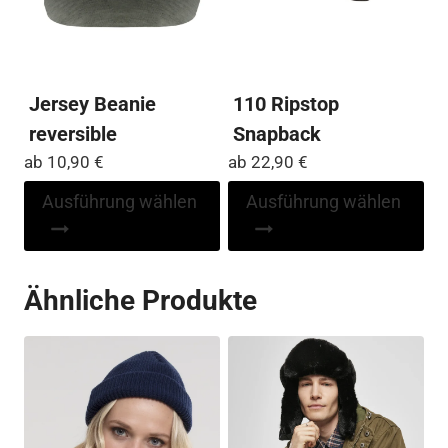
ge
Produktseite
we
gewählt
werden
Jersey Beanie
110 Ripstop
reversible
Snapback
ab
10,90
€
ab
22,90
€
Dieses
Di
Ausführung wählen
Ausführung wählen
Produkt
Pr
weist
wei
mehrere
me
Ähnliche Produkte
Varianten
Var
auf.
auf
Die
Die
Optionen
Op
können
kö
auf
auf