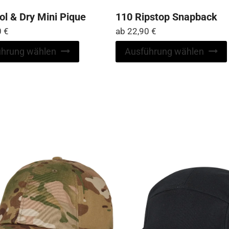
ol & Dry Mini Pique
110 Ripstop Snapback
0
€
ab
22,90
€
Dieses
ührung wählen
Ausführung wählen
Produkt
weist
mehrere
Varianten
auf.
Die
Optionen
können
auf
der
Produktseite
gewählt
werden