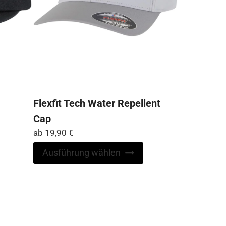
Flexfit Tech Water Repellent
Cap
ab
19,90
€
Dieses
Produkt
Dieses
Ausführung wählen
weist
Produkt
mehrere
weist
Varianten
mehrere
auf.
Varianten
Die
auf.