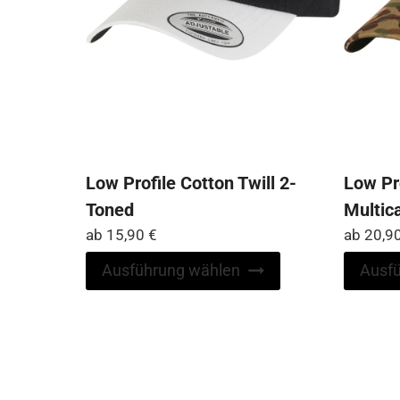
Low Profile Cotton Twill 2-
Low Pro
Toned
Multic
ab
15,90
€
ab
20,9
Dieses
Ausführung wählen
Ausf
Produkt
weist
mehrere
Varianten
auf.