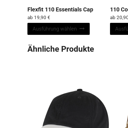
Flexfit 110 Essentials Cap
110 Co
ab
19,90
€
ab
20,9
Dieses
Ausführung wählen
Ausf
Produkt
weist
Ähnliche Produkte
mehrere
Varianten
auf.
Die
Optionen
können
auf
der
Produktseite
gewählt
werden