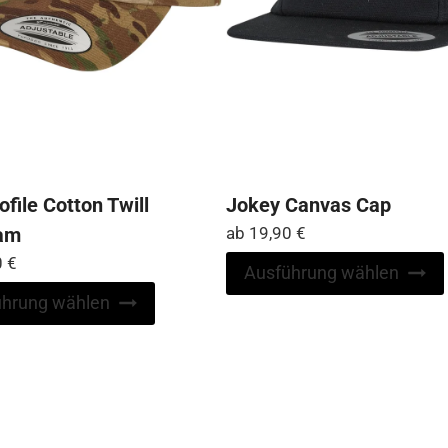
file Cotton Twill
Jokey Canvas Cap
am
ab
19,90
€
0
€
Ausführung wählen
Dieses
ührung wählen
Produkt
weist
mehrere
Varianten
auf.