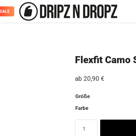
SALE
Flexfit Camo 
ab
20,90
€
Größe
Farbe
Flexfit
Camo