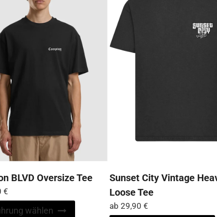
können
auf
der
Produktseite
gewählt
werden
n BLVD Oversize Tee
Sunset City Vintage Hea
0
€
Loose Tee
ab
29,90
€
Dieses
ührung wählen