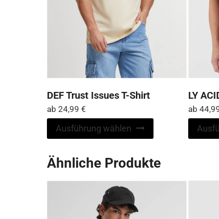
DEF Trust Issues T-Shirt
LY AC
ab
24,99
€
ab
44,9
Dieses
Ausführung wählen
Ausf
Produkt
weist
Ähnliche Produkte
mehrere
Varianten
auf.
Die
Optionen