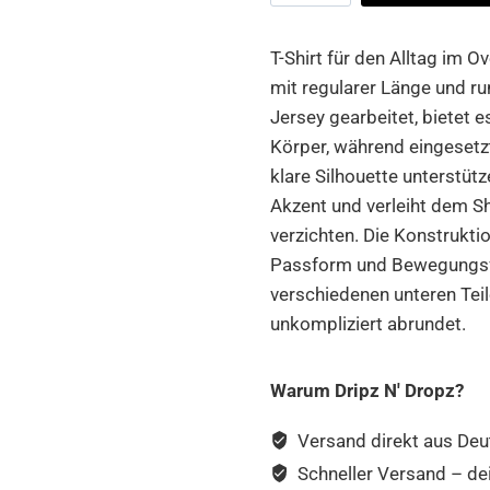
RAP
Magazine
T-Shirt für den Alltag im O
Oversize
mit regularer Länge und 
Tee
Jersey gearbeitet, bietet 
Menge
Körper, während eingesetz
klare Silhouette unterstüt
Akzent und verleiht dem Shi
verzichten. Die Konstruktio
Passform und Bewegungsfre
verschiedenen unteren Teil
unkompliziert abrundet.
Warum Dripz N' Dropz?
Versand direkt aus Deu
Schneller Versand – de