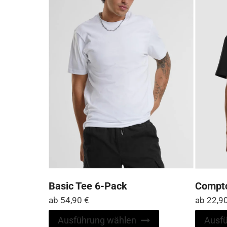
können
auf
der
Produktseite
gewählt
werden
Basic Tee 6-Pack
Compto
ab
54,90
€
ab
22,9
Dieses
Ausführung wählen
Ausf