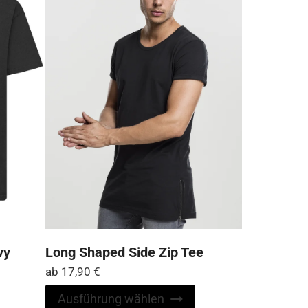
können
können
auf
auf
der
der
Produktseite
Produktseite
gewählt
gewählt
werden
werden
vy
Long Shaped Side Zip Tee
ab
17,90
€
Dieses
Ausführung wählen