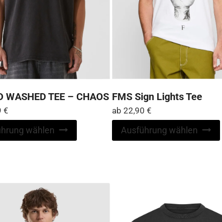
ID WASHED TEE – CHAOS
FMS Sign Lights Tee
9
€
ab
22,90
€
Dieses
ührung wählen
Ausführung wählen
Produkt
weist
mehrere
Varianten
auf.
Die
Optionen