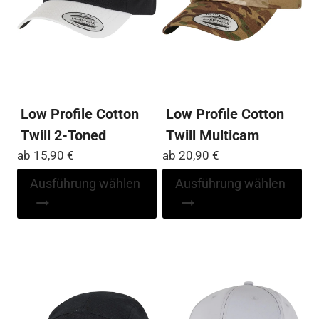
gewählt
ge
werden
we
Low Profile Cotton
Low Profile Cotton
Twill 2-Toned
Twill Multicam
ab
15,90
€
ab
20,90
€
Dieses
Di
Ausführung wählen
Ausführung wählen
Produkt
Pr
weist
wei
mehrere
me
Varianten
Var
auf.
auf
Die
Die
Optionen
Op