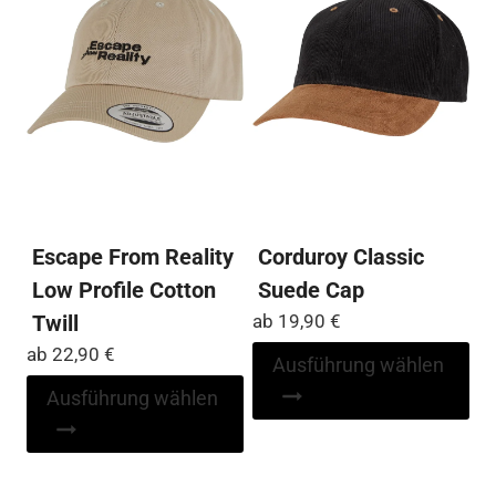
können
Op
auf
kö
der
auf
Produktseite
der
gewählt
Pro
werden
ge
we
Escape From Reality
Corduroy Classic
Low Profile Cotton
Suede Cap
Twill
ab
19,90
€
ab
22,90
€
Di
Ausführung wählen
Pr
Dieses
Ausführung wählen
wei
Produkt
me
weist
Var
mehrere