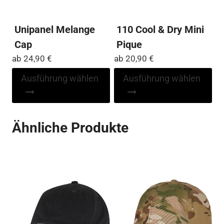
werden
Unipanel Melange
110 Cool & Dry Mini
Cap
Pique
ab
24,90
€
ab
20,90
€
Dieses
Di
Ausführung wählen
Ausführung wählen
Produkt
Pr
weist
wei
mehrere
me
Ähnliche Produkte
Varianten
Var
auf.
auf
Die
Die
Optionen
Op
können
kö
auf
auf
der
der
Produktseite
Pro