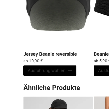
Jersey Beanie reversible
Beanie
ab
10,90
€
ab
5,90
Dieses
Ausführung wählen
Ausf
Produkt
weist
Ähnliche Produkte
mehrere
Varianten
auf.
Die