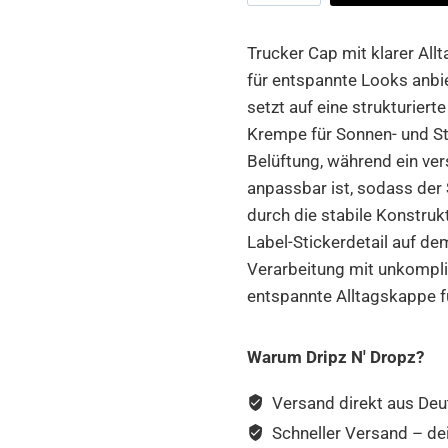
Retro
Trucker
Trucker Cap mit klarer Allt
Cap
für entspannte Looks anbie
Menge
setzt auf eine strukturiert
Krempe für Sonnen- und Sti
Belüftung, während ein ver
anpassbar ist, sodass der S
durch die stabile Konstruk
Label-Stickerdetail auf d
Verarbeitung mit unkomplizi
entspannte Alltagskappe f
Warum Dripz N' Dropz?
Versand direkt aus Deu
Schneller Versand – de