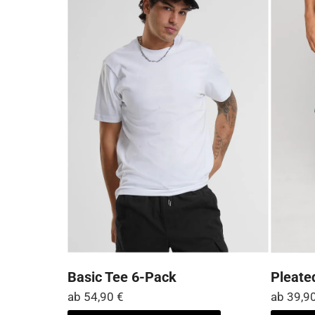
Optionen
können
auf
der
Produktseite
gewählt
werden
Basic Tee 6-Pack
Pleate
ab
54,90
€
ab
39,9