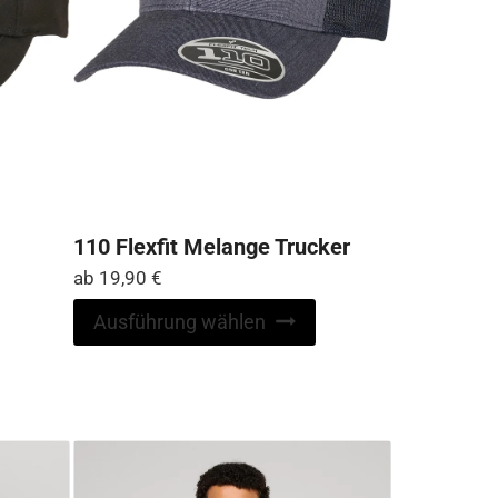
110 Flexfit Melange Trucker
ab
19,90
€
Dieses
Dieses
Ausführung wählen
Produkt
Produkt
weist
weist
mehrere
mehrere
Varianten
Varianten
auf.
auf.
Die
Die