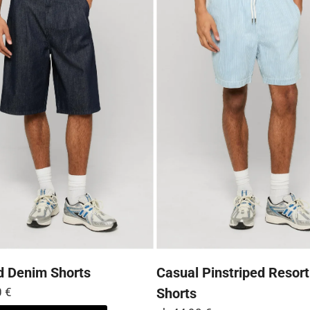
Optionen
können
auf
der
Produktseite
gewählt
werden
d Denim Shorts
Casual Pinstriped Resor
0
€
Shorts