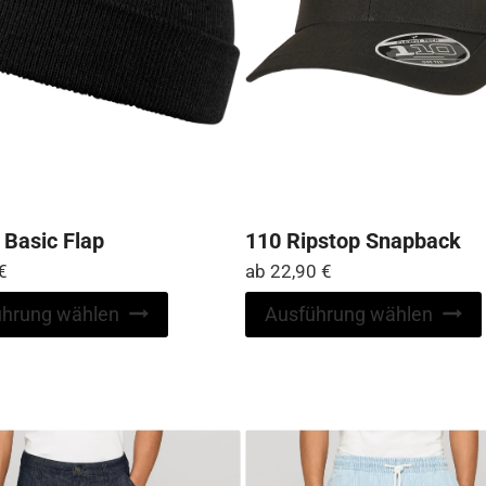
 Basic Flap
110 Ripstop Snapback
€
ab
22,90
€
Dieses
ührung wählen
Ausführung wählen
Produkt
weist
mehrere
Varianten
auf.
Die