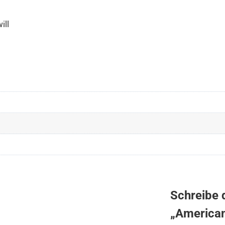
ill
Schreibe 
„American