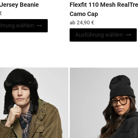
 Jersey Beanie
Flexfit 110 Mesh RealTr
€
Camo Cap
ab
24,90
€
Dieses
ührung wählen
Produkt
Ausführung wählen
weist
mehrere
Varianten
auf.
Die
Optionen
können
auf
der
Produktseite
gewählt
werden