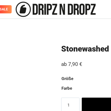
SALE
Stonewashed 
ab
7,90
€
Größe
Farbe
Stonewashed
Jersey