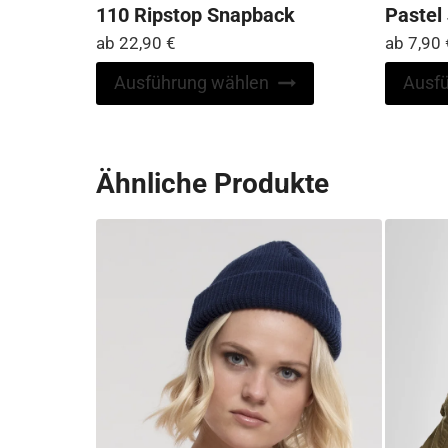
110 Ripstop Snapback
Pastel
ab
22,90
€
ab
7,90
Dieses
Ausführung wählen
Ausf
Produkt
weist
mehrere
Ähnliche Produkte
Varianten
auf.
Die
Optionen
können
auf
der
Produktseite
gewählt
werden