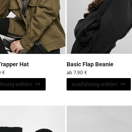
Trapper Hat
Basic Flap Beanie
0
€
ab
7,90
€
Dieses
ührung wählen
Ausführung wählen
Produkt
weist
mehrere
Varianten
auf.
Die