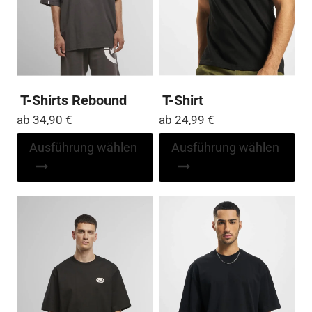
T-Shirts Rebound
T-Shirt
ab
34,90
€
ab
24,99
€
Dieses
Di
Ausführung wählen
Ausführung wählen
Produkt
Pr
weist
wei
mehrere
me
Varianten
Var
auf.
auf
Die
Die
Optionen
Op
können
kö
auf
auf