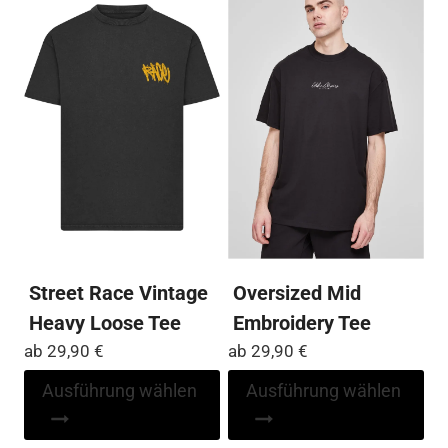
Varianten
Var
auf.
auf
Die
Die
Optionen
Op
können
kö
auf
auf
der
der
Produktseite
Pro
gewählt
ge
werden
we
Street Race Vintage
Oversized Mid
Heavy Loose Tee
Embroidery Tee
ab
29,90
€
ab
29,90
€
Dieses
Di
Ausführung wählen
Ausführung wählen
Produkt
Pr
weist
wei