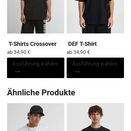
der
der
Produktseite
Pro
gewählt
ge
werden
we
T-Shirts Crossover
DEF T-Shirt
ab
34,90
€
ab
34,90
€
Dieses
Di
Ausführung wählen
Ausführung wählen
Produkt
Pr
weist
wei
mehrere
me
Ähnliche Produkte
Varianten
Var
auf.
auf
Die
Die
Optionen
Op
können
kö