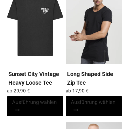
Optionen
Die
können
Op
auf
kö
der
auf
Produktseite
der
gewählt
Pro
werden
ge
we
Sunset City Vintage
Long Shaped Side
Heavy Loose Tee
Zip Tee
ab
29,90
€
ab
17,90
€
Dieses
Di
Ausführung wählen
Ausführung wählen
Produkt
Pr
weist
wei
mehrere
me