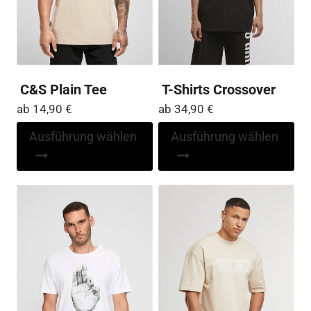
C&S Plain Tee
T-Shirts Crossover
ab
14,90
€
ab
34,90
€
Dieses
Di
Ausführung wählen
Ausführung wählen
Produkt
Pr
weist
wei
mehrere
me
Varianten
Var
auf.
auf
Die
Die
Optionen
Op
können
kö
auf
auf