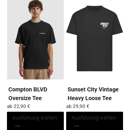
Varianten
Var
auf.
auf
Die
Die
Optionen
Op
können
kö
auf
auf
der
der
Produktseite
Pro
gewählt
ge
werden
we
Compton BLVD
Sunset City Vintage
Oversize Tee
Heavy Loose Tee
ab
22,90
€
ab
29,90
€
Dieses
Di
Ausführung wählen
Ausführung wählen
Produkt
Pr