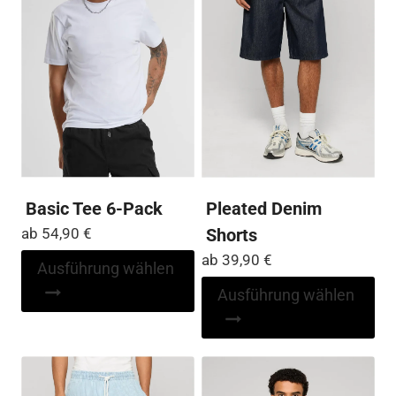
der
auf
Produktseite
der
gewählt
Pro
werden
ge
we
Basic Tee 6-Pack
Pleated Denim
ab
54,90
€
Shorts
ab
39,90
€
Dieses
Ausführung wählen
Produkt
Di
Ausführung wählen
weist
Pr
mehrere
wei
Varianten
me
auf.
Var