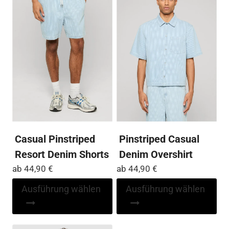
Die
auf
Optionen
Die
können
Op
auf
kö
der
auf
Produktseite
der
gewählt
Pro
werden
ge
we
Casual Pinstriped
Pinstriped Casual
Resort Denim Shorts
Denim Overshirt
ab
44,90
€
ab
44,90
€
Dieses
Di
Ausführung wählen
Ausführung wählen
Produkt
Pr
weist
wei
mehrere
me