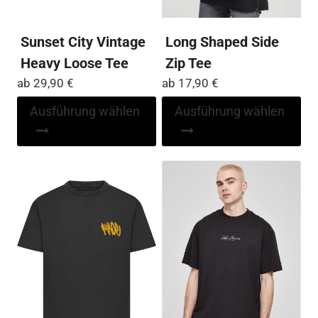
we
Sunset City Vintage
Long Shaped Side
Heavy Loose Tee
Zip Tee
ab
29,90
€
ab
17,90
€
Dieses
Di
Ausführung wählen
Ausführung wählen
Produkt
Pr
weist
wei
mehrere
me
Varianten
Var
auf.
auf
Die
Die
Optionen
Op
können
kö
auf
auf
der
der
Produktseite
Pro