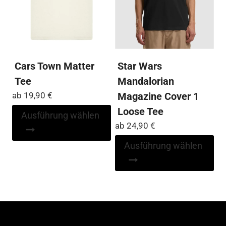
der
der
Produktseite
Pro
gewählt
ge
werden
we
Cars Town Matter
Star Wars
Tee
Mandalorian
ab
19,90
€
Magazine Cover 1
Loose Tee
Dieses
Ausführung wählen
Produkt
ab
24,90
€
weist
Di
Ausführung wählen
mehrere
Pr
Varianten
wei
auf.
me
Die
Var
Optionen
auf
können
Die