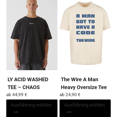
LY ACID WASHED
The Wire A Man
TEE – CHAOS
Heavy Oversize Tee
ab
44,99
€
ab
24,90
€
Dieses
Di
Ausführung wählen
Ausführung wählen
Produkt
Pr
weist
wei