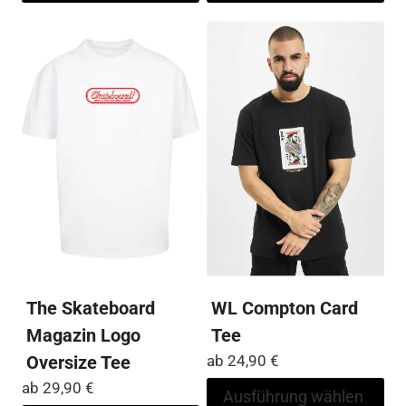
mehrere
me
Varianten
Var
auf.
auf
Die
Die
Optionen
Op
können
kö
auf
auf
der
der
Produktseite
Pro
gewählt
ge
werden
we
The Skateboard
WL Compton Card
Magazin Logo
Tee
Oversize Tee
ab
24,90
€
ab
29,90
€
Di
Ausführung wählen