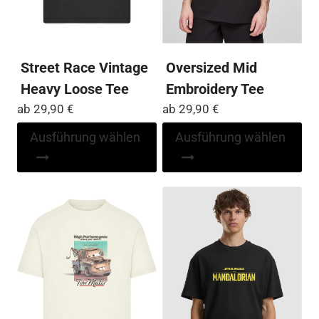
gewählt
ge
werden
we
Street Race Vintage
Oversized Mid
Heavy Loose Tee
Embroidery Tee
ab
29,90
€
ab
29,90
€
Dieses
Di
Ausführung wählen
Ausführung wählen
Produkt
Pr
weist
wei
mehrere
me
Varianten
Var
auf.
auf
Die
Die
Optionen
Op
können
kö
auf
auf