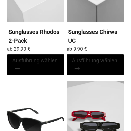
Sunglasses Rhodos
Sunglasses Chirwa
2-Pack
UC
ab
29,90
€
ab
9,90
€
Dieses
Di
Ausführung wählen
Ausführung wählen
Produkt
Pr
weist
wei
mehrere
me
Varianten
Var
auf.
auf
Die
Die
Optionen
Op
können
kö
auf
auf