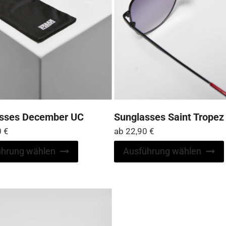
werden
sses December UC
Sunglasses Saint Tropez
0
€
ab
22,90
€
Dieses
ührung wählen
Ausführung wählen
Produkt
weist
mehrere
Varianten
auf.