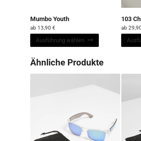
Mumbo Youth
103 Ch
ab
13,90
€
ab
29,9
Dieses
Ausführung wählen
Ausf
Produkt
weist
Ähnliche Produkte
mehrere
Varianten
auf.
Die
Optionen
können
auf
der
Produktseite
gewählt