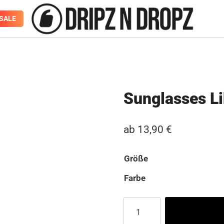
SALE
Sunglasses L
ab
13,90
€
Größe
Farbe
Sunglasses
Likoma