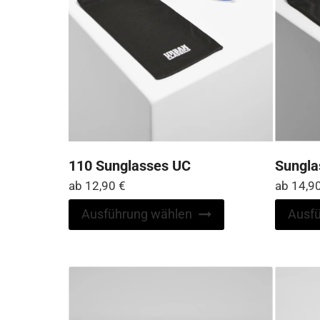
werden
110 Sunglasses UC
Sungla
ab
12,90
€
ab
14,9
Dieses
Ausführung wählen
Ausf
Produkt
weist
mehrere
Varianten
auf.