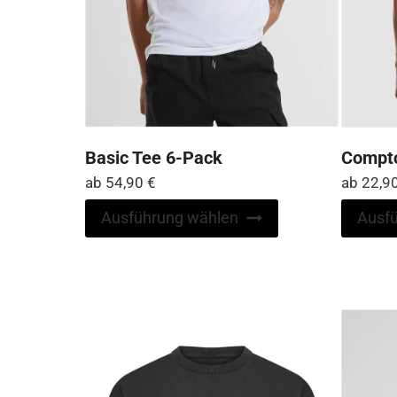
Basic Tee 6-Pack
Compto
ab
54,90
€
ab
22,9
Dieses
Ausführung wählen
Ausf
Produkt
weist
mehrere
Varianten
auf.
Die
Optionen