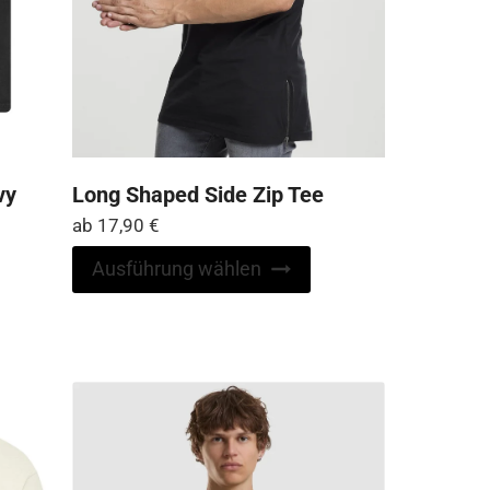
vy
Long Shaped Side Zip Tee
ab
17,90
€
Dieses
Ausführung wählen
Produkt
Dieses
weist
Produkt
mehrere
weist
Varianten
mehrere
auf.
Varianten
Die
auf.
Optionen
Die