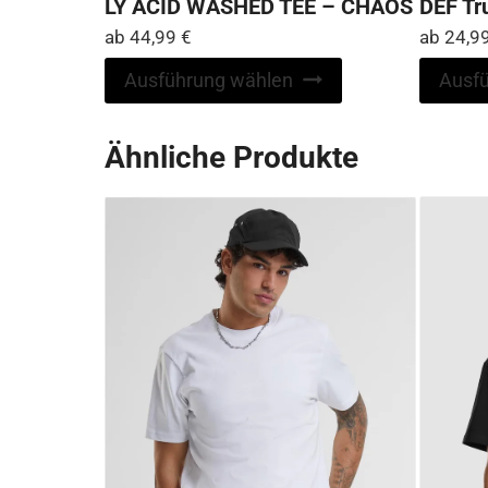
LY ACID WASHED TEE – CHAOS
DEF Tru
ab
44,99
€
ab
24,9
Dieses
Ausführung wählen
Ausf
Produkt
weist
Ähnliche Produkte
mehrere
Varianten
auf.
Die
Optionen
können
auf
der
Produktseite
gewählt
werden