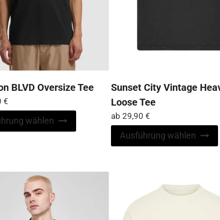
n BLVD Oversize Tee
Sunset City Vintage Hea
0
€
Loose Tee
ab
29,90
€
Dieses
ührung wählen
Produkt
Ausführung wählen
weist
mehrere
Varianten
auf.
Die
Optionen