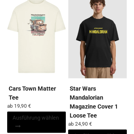
Varianten
Var
auf.
auf
Die
Die
Optionen
Op
können
kö
auf
auf
der
der
Produktseite
Pro
gewählt
ge
werden
we
Cars Town Matter
Star Wars
Tee
Mandalorian
ab
19,90
€
Magazine Cover 1
Loose Tee
Dieses
Ausführung wählen
Produkt
ab
24,90
€
weist
Di