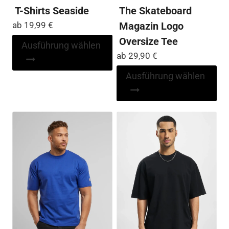
T-Shirts Seaside
The Skateboard
ab
19,99
€
Magazin Logo
Oversize Tee
Dieses
Ausführung wählen
Produkt
ab
29,90
€
weist
Di
Ausführung wählen
mehrere
Pr
Varianten
wei
auf.
me
Die
Var
Optionen
auf
können
Die
auf
Op
der
kö
Produktseite
auf
gewählt
der
werden
Pro