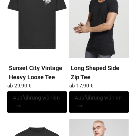
können
Op
auf
kö
der
auf
Produktseite
der
gewählt
Pro
werden
ge
we
Sunset City Vintage
Long Shaped Side
Heavy Loose Tee
Zip Tee
ab
29,90
€
ab
17,90
€
Dieses
Di
Ausführung wählen
Ausführung wählen
Produkt
Pr
weist
wei
mehrere
me
Varianten
Var