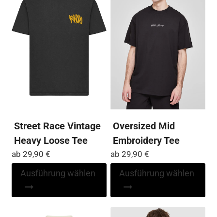
auf.
auf
Die
Die
Optionen
Op
können
kö
auf
auf
der
der
Produktseite
Pro
gewählt
ge
werden
we
Street Race Vintage
Oversized Mid
Heavy Loose Tee
Embroidery Tee
ab
29,90
€
ab
29,90
€
Dieses
Di
Ausführung wählen
Ausführung wählen
Produkt
Pr
weist
wei
mehrere
me