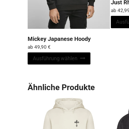
Just R
ab
42,9
Ausf
Mickey Japanese Hoody
ab
49,90
€
Dieses
Ausführung wählen
Produkt
weist
mehrere
Ähnliche Produkte
Varianten
auf.
Die
Optionen
können
auf