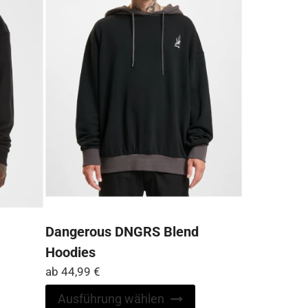
der
auf
Produktseite
der
gewählt
Produktseite
werden
gewählt
werden
Dangerous DNGRS Blend
Hoodies
ab
44,99
€
Dieses
Produkt
Dieses
Ausführung wählen