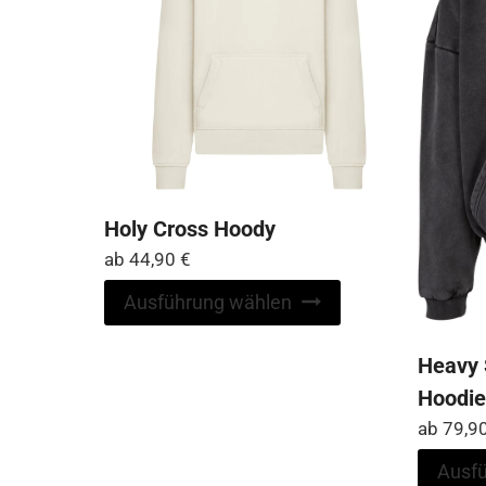
der
Produktseite
gewählt
werden
Holy Cross Hoody
ab
44,90
€
Dieses
Ausführung wählen
Produkt
weist
Heavy 
mehrere
Hoodie
Varianten
ab
79,9
auf.
Die
Ausf