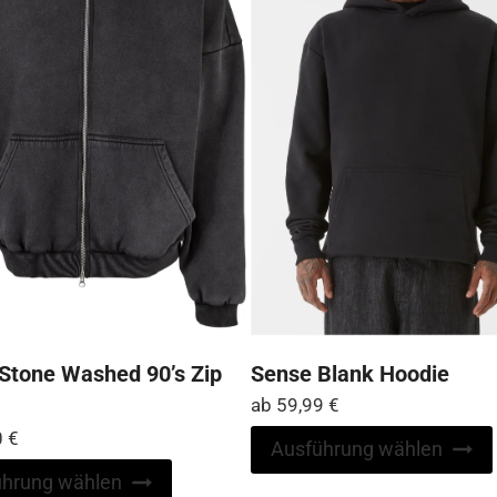
Stone Washed 90’s Zip
Sense Blank Hoodie
ab
59,99
€
0
€
Ausführung wählen
Dieses
ührung wählen