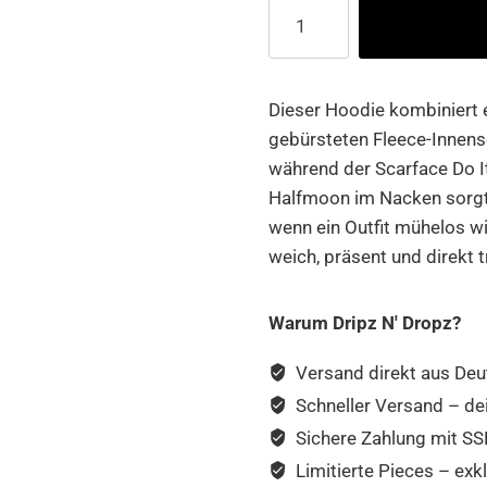
Scarface
Magazine
Cover
Fluffy
Dieser Hoodie kombiniert e
Hoodie
gebürsteten Fleece-Innensei
Menge
während der Scarface Do It
Halfmoon im Nacken sorgt f
wenn ein Outfit mühelos w
weich, präsent und direkt t
Warum Dripz N' Dropz?
Versand direkt aus Deu
Schneller Versand – de
Sichere Zahlung mit SSL
Limitierte Pieces – exkl