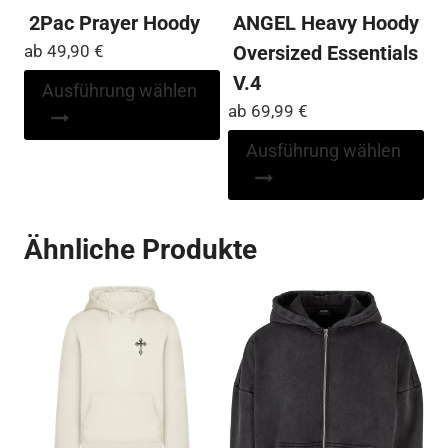
2Pac Prayer Hoody
ANGEL Heavy Hoody
ab
49,90
€
Oversized Essentials
V.4
Dieses
Ausführung wählen
Produkt
ab
69,99
€
weist
Di
Ausführung wählen
mehrere
Pr
Varianten
wei
auf.
me
Ähnliche Produkte
Die
Var
Optionen
auf
können
Die
auf
Op
der
kö
Produktseite
auf
gewählt
der
werden
Pro