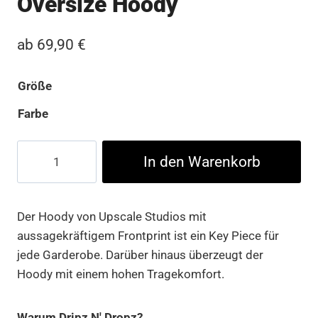
Oversize Hoody
ab
69,90
€
Größe
Farbe
Santa
In den Warenkorb
Monica
Heavy
Oversize
Der Hoody von Upscale Studios mit
Hoody
aussagekräftigem Frontprint ist ein Key Piece für
Menge
jede Garderobe. Darüber hinaus überzeugt der
Hoody mit einem hohen Tragekomfort.
Warum Dripz N' Dropz?