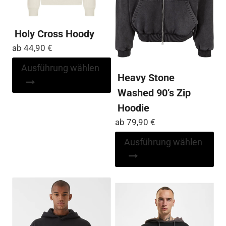
ge
we
Holy Cross Hoody
ab
44,90
€
Dieses
Ausführung wählen
Heavy Stone
Produkt
weist
Washed 90’s Zip
mehrere
Hoodie
Varianten
ab
79,90
€
auf.
Di
Ausführung wählen
Die
Pr
Optionen
wei
können
me
auf
Var
der
auf
Produktseite
Die