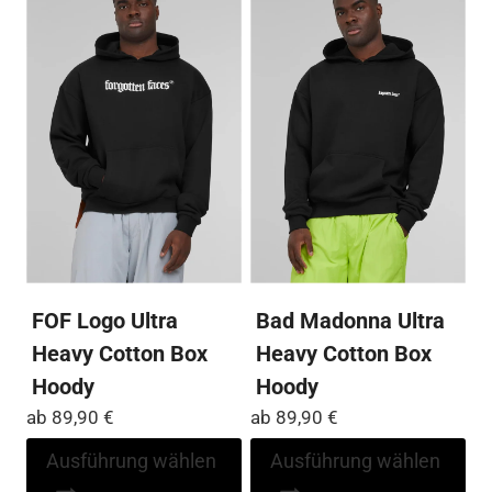
Varianten
Var
auf.
auf
Die
Die
Optionen
Op
können
kö
auf
auf
der
der
Produktseite
Pro
gewählt
ge
werden
we
FOF Logo Ultra
Bad Madonna Ultra
Heavy Cotton Box
Heavy Cotton Box
Hoody
Hoody
ab
89,90
€
ab
89,90
€
Dieses
Di
Ausführung wählen
Ausführung wählen
Produkt
Pr