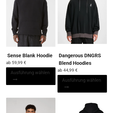
gewählt
Op
werden
kö
auf
der
Pro
ge
we
Sense Blank Hoodie
Dangerous DNGRS
ab
59,99
€
Blend Hoodies
ab
44,99
€
Dieses
Ausführung wählen
Produkt
Di
Ausführung wählen
weist
Pr
mehrere
wei
Varianten
me
auf.
Var
Die
auf