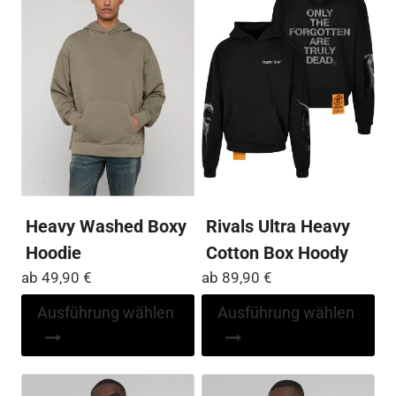
Optionen
Die
können
Op
auf
kö
der
auf
Produktseite
der
gewählt
Pro
werden
ge
we
Heavy Washed Boxy
Rivals Ultra Heavy
Hoodie
Cotton Box Hoody
ab
49,90
€
ab
89,90
€
Dieses
Di
Ausführung wählen
Ausführung wählen
Produkt
Pr
weist
wei
mehrere
me