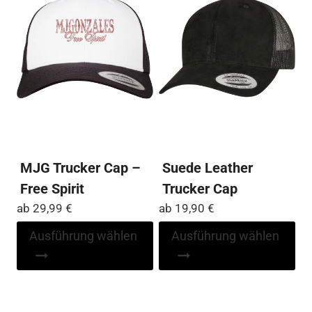
kö
Die
auf
Optionen
der
können
Pro
auf
ge
der
we
Produktseite
gewählt
werden
MJG Trucker Cap –
Suede Leather
Free Spirit
Trucker Cap
ab
29,99
€
ab
19,90
€
Dieses
Di
Ausführung wählen
Ausführung wählen
Produkt
Pr
weist
wei
mehrere
me
Varianten
Var