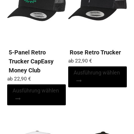
der
auf
Produktseite
der
gewählt
Pro
werden
ge
we
5-Panel Retro
Rose Retro Trucker
Trucker CapEasy
ab
22,90
€
Money Club
Di
Ausführung wählen
Pr
ab
22,90
€
wei
Dieses
Ausführung wählen
me
Produkt
Var
weist
auf
mehrere
Die
Varianten
Op
auf.