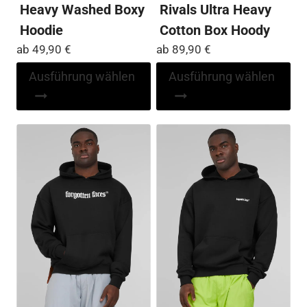
Heavy Washed Boxy
Rivals Ultra Heavy
Hoodie
Cotton Box Hoody
ab
49,90
€
ab
89,90
€
Dieses
Di
Ausführung wählen
Ausführung wählen
Produkt
Pr
weist
wei
mehrere
me
Varianten
Var
auf.
auf
Die
Die
Optionen
Op
können
kö
auf
auf
der
der
Produktseite
Pro
gewählt
ge