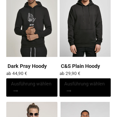
Dark Pray Hoody
C&S Plain Hoody
ab
44,90
€
ab
29,90
€
Dieses
Di
Ausführung wählen
Ausführung wählen
Produkt
Pr
weist
wei
mehrere
me
Varianten
Var
auf.
auf