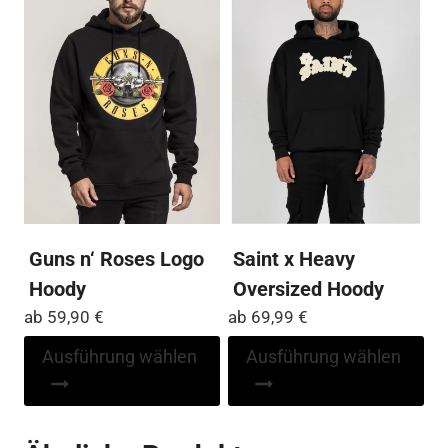
Die
Die
Optionen
Op
können
kö
auf
auf
der
der
Produktseite
Pro
gewählt
ge
werden
we
Guns n‘ Roses Logo
Saint x Heavy
Hoody
Oversized Hoody
ab
59,90
€
ab
69,99
€
Dieses
Di
Ausführung wählen
Ausführung wählen
Produkt
Pr
weist
wei
mehrere
me