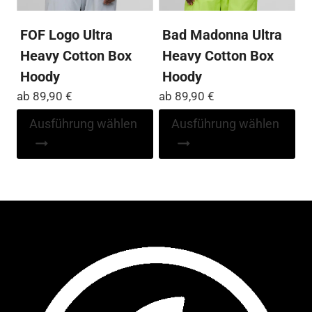
werden
we
FOF Logo Ultra
Bad Madonna Ultra
Heavy Cotton Box
Heavy Cotton Box
Hoody
Hoody
ab
89,90
€
ab
89,90
€
Dieses
Di
Ausführung wählen
Ausführung wählen
Produkt
Pr
weist
wei
mehrere
me
Varianten
Var
auf.
auf
Die
Die
Optionen
Op
können
kö
auf
auf
der
der