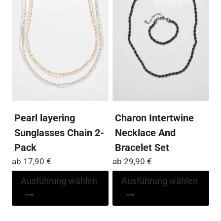
Die
Die
Optionen
Op
können
kö
auf
auf
der
der
Produktseite
Pro
gewählt
ge
werden
we
Pearl layering
Charon Intertwine
Sunglasses Chain 2-
Necklace And
Pack
Bracelet Set
ab
17,90
€
ab
29,90
€
Dieses
Di
Ausführung wählen
Ausführung wählen
Produkt
Pr
weist
wei
mehrere
me