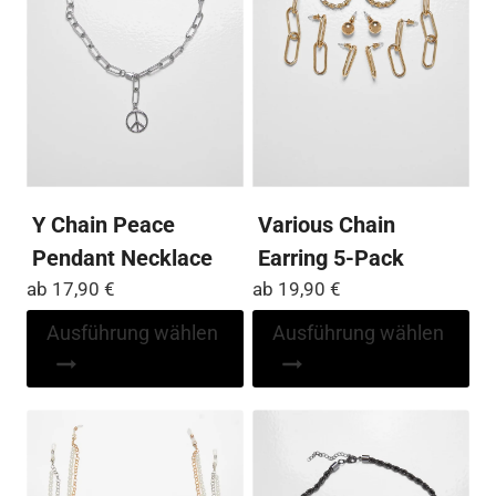
auf
können
der
auf
Pro
der
ge
Produktseite
we
gewählt
werden
Y Chain Peace
Various Chain
Pendant Necklace
Earring 5-Pack
ab
17,90
€
ab
19,90
€
Dieses
Di
Ausführung wählen
Ausführung wählen
Produkt
Pr
weist
wei
mehrere
me
Varianten
Var
auf.
auf