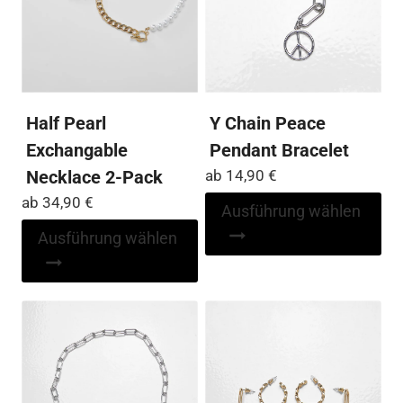
der
der
Produktseite
Pro
gewählt
ge
werden
we
Half Pearl
Y Chain Peace
Exchangable
Pendant Bracelet
Necklace 2-Pack
ab
14,90
€
ab
34,90
€
Di
Ausführung wählen
Pr
Dieses
Ausführung wählen
wei
Produkt
me
weist
Var
mehrere
auf
Varianten
Die
auf.
Op
Die
kö
Optionen