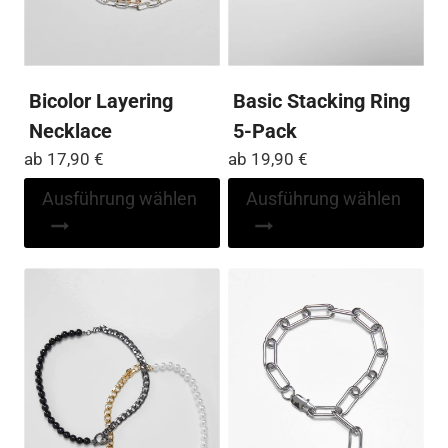
Bicolor Layering
Basic Stacking Ring
Necklace
5-Pack
ab
17,90
€
ab
19,90
€
Dieses
Di
Ausführung wählen
Ausführung wählen
Produkt
Pr
weist
wei
mehrere
me
Varianten
Var
auf.
auf
Die
Die
Optionen
Op
können
kö
auf
auf