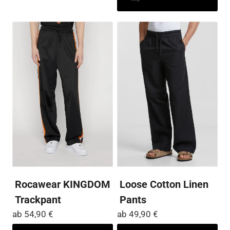
mehrere
wei
Varianten
me
auf.
Var
Die
auf
Optionen
Die
können
Op
auf
kö
der
auf
Produktseite
der
gewählt
Pro
werden
ge
we
Rocawear KINGDOM
Loose Cotton Linen
Trackpant
Pants
ab
54,90
€
ab
49,90
€