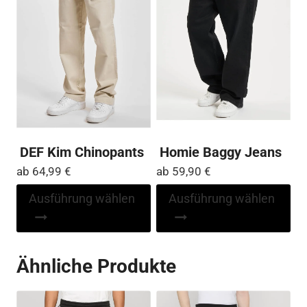
Optionen
Op
können
kö
auf
auf
der
der
Produktseite
Pro
gewählt
ge
werden
we
DEF Kim Chinopants
Homie Baggy Jeans
ab
64,99
€
ab
59,90
€
Dieses
Di
Ausführung wählen
Ausführung wählen
Produkt
Pr
weist
wei
mehrere
me
Ähnliche Produkte
Varianten
Var
auf.
auf
Die
Die