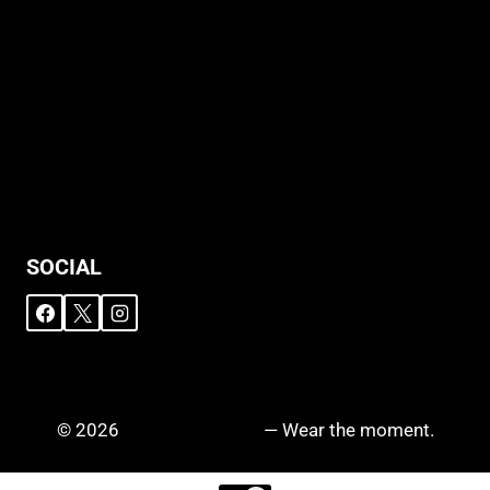
Allgemeine Geschäftsbedingungen
Support
Versandhinweise
Datenschutzerklärung
Widerruf
Impressum
SOCIAL
© 2026
DRIPZ N‘ DROPZ
— Wear the moment.