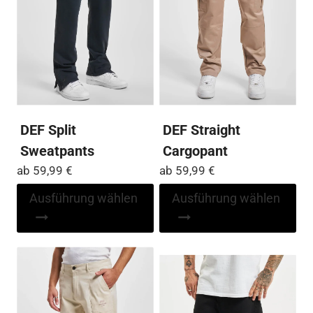
DEF Split
DEF Straight
Sweatpants
Cargopant
ab
59,99
€
ab
59,99
€
Dieses
Di
Ausführung wählen
Ausführung wählen
Produkt
Pr
weist
wei
mehrere
me
Varianten
Var
auf.
auf
Die
Die