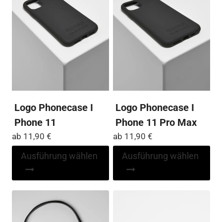
Optionen
Op
können
kö
auf
auf
der
der
Produktseite
Pro
gewählt
ge
werden
we
Logo Phonecase I
Logo Phonecase I
Phone 11
Phone 11 Pro Max
ab
11,90
€
ab
11,90
€
Dieses
Di
Ausführung wählen
Ausführung wählen
Produkt
Pr
weist
wei
mehrere
me
Varianten
Var
auf.
auf