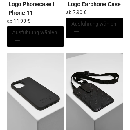
Logo Phonecase I
Logo Earphone Case
Phone 11
ab
7,90
€
ab
11,90
€
Di
Ausführung wählen
Pr
Dieses
Ausführung wählen
wei
Produkt
me
weist
Var
mehrere
auf
Varianten
Die
auf.
Op
Die
kö
Optionen
auf
können
der
auf
Pro
der
ge
Produktseite
we
gewählt