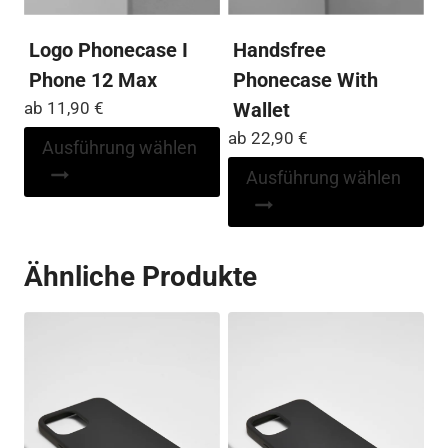
werden
Logo Phonecase I
Handsfree
Phone 12 Max
Phonecase With
ab
11,90
€
Wallet
ab
22,90
€
Dieses
Ausführung wählen
Produkt
Di
Ausführung wählen
weist
Pr
mehrere
wei
Varianten
me
Ähnliche Produkte
auf.
Var
Die
auf
Optionen
Die
können
Op
auf
kö
der
auf
Produktseite
der