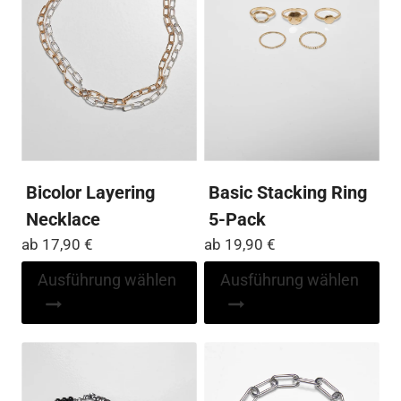
der
der
Produktseite
Pro
gewählt
ge
werden
we
Bicolor Layering
Basic Stacking Ring
Necklace
5-Pack
ab
17,90
€
ab
19,90
€
Dieses
Di
Ausführung wählen
Ausführung wählen
Produkt
Pr
weist
wei
mehrere
me
Varianten
Var
auf.
auf