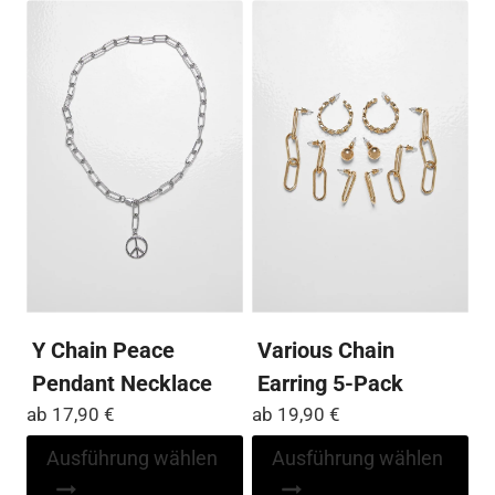
Var
mehrere
auf
Varianten
Die
auf.
Op
Die
kö
Optionen
auf
können
der
auf
Pro
der
ge
Produktseite
we
gewählt
werden
Y Chain Peace
Various Chain
Pendant Necklace
Earring 5-Pack
ab
17,90
€
ab
19,90
€
Dieses
Di
Ausführung wählen
Ausführung wählen
Produkt
Pr