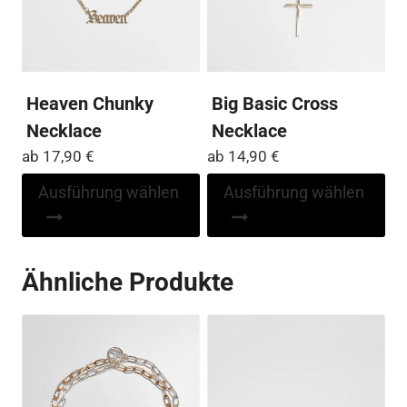
ge
Produktseite
we
gewählt
werden
Heaven Chunky
Big Basic Cross
Necklace
Necklace
ab
17,90
€
ab
14,90
€
Dieses
Di
Ausführung wählen
Ausführung wählen
Produkt
Pr
weist
wei
mehrere
me
Ähnliche Produkte
Varianten
Var
auf.
auf
Die
Die
Optionen
Op
können
kö
auf
auf