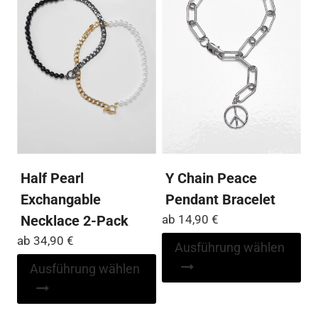
Die
Die
Optionen
Op
können
kö
auf
auf
der
der
Produktseite
Pro
gewählt
ge
werden
we
Half Pearl
Y Chain Peace
Exchangable
Pendant Bracelet
Necklace 2-Pack
ab
14,90
€
ab
34,90
€
Di
Ausführung wählen
Pr
Dieses
Ausführung wählen
wei
Produkt
me
weist