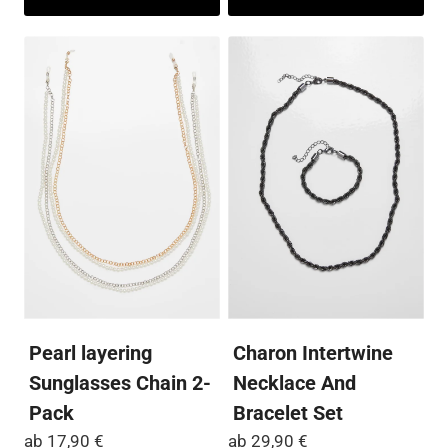
weist
wei
mehrere
me
Varianten
Var
auf.
auf
Die
Die
Optionen
Op
können
kö
auf
auf
der
der
Produktseite
Pro
gewählt
ge
werden
we
Pearl layering
Charon Intertwine
Sunglasses Chain 2-
Necklace And
Pack
Bracelet Set
ab
17,90
€
ab
29,90
€