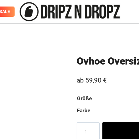
SALE
Ovhoe Oversi
ab
59,90
€
Größe
Farbe
Ovhoe
Oversize