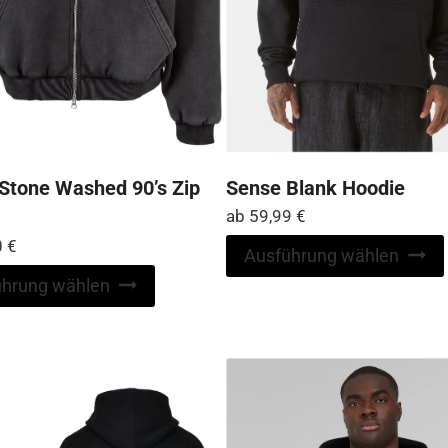
Stone Washed 90’s Zip
Sense Blank Hoodie
ab
59,99
€
0
€
Ausführung wählen
Dieses
ührung wählen
Produkt
weist
mehrere
Varianten
auf.
Die