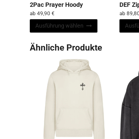
2Pac Prayer Hoody
DEF Zi
ab
49,90
€
ab
89,8
Dieses
Ausführung wählen
Ausf
Produkt
weist
Ähnliche Produkte
mehrere
Varianten
auf.
Die
Optionen
können
auf
der
Produktseite
gewählt
werden