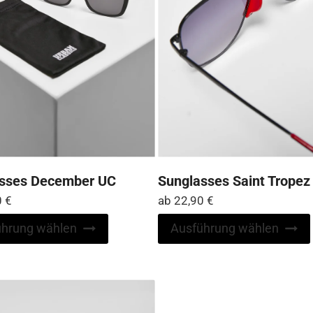
gewählt
werden
sses December UC
Sunglasses Saint Tropez
0
€
ab
22,90
€
Dieses
ührung wählen
Ausführung wählen
Produkt
weist
mehrere
Varianten