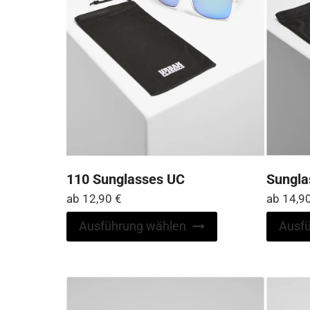
gewählt
werden
110 Sunglasses UC
Sungla
ab
12,90
€
ab
14,9
Dieses
Ausführung wählen
Ausf
Produkt
weist
mehrere
Varianten