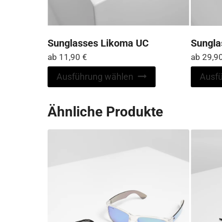
Sunglasses Likoma UC
Sungla
ab
11,90
€
ab
29,9
Dieses
Ausführung wählen
Ausf
Produkt
weist
Ähnliche Produkte
mehrere
Varianten
auf.
Die
Optionen
können
auf
der
Produktseite