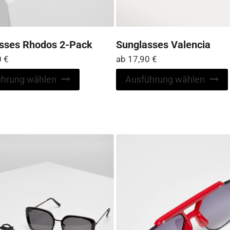
sses Rhodos 2-Pack
Sunglasses Valencia
0
€
ab
17,90
€
Dieses
ührung wählen
Ausführung wählen
Produkt
weist
mehrere
Varianten
auf.
Die
Optionen
können
auf
der
Produktseite