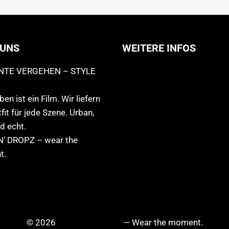
 UNS
WEITERE INFOS
Allgemeine Geschäftsbedi
TE VERGEHEN – STYLE
Support
en ist ein Film. Wir liefern
Versandhinweise
fit für jede Szene. Urban,
Datenschutzerklärung
d echt.
Widerruf
N‘ DROPZ – wear the
Impressum
t.
© 2026
DRIPZ N‘ DROPZ
— Wear the moment.