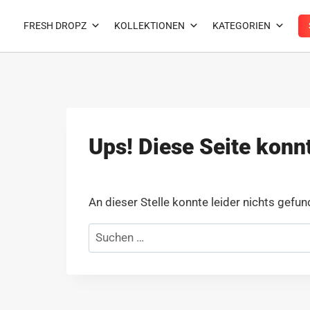
Zum
Inhalt
FRESH DROPZ
KOLLEKTIONEN
KATEGORIEN
springen
Ups! Diese Seite konn
An dieser Stelle konnte leider nichts gefun
Suchen
nach: