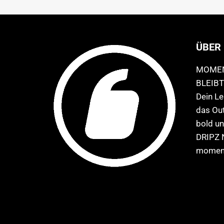
ÜBER
MOMEN
BLEIBT
Dein Leb
das Out
bold un
DRIPZ 
momen