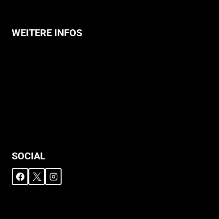
WEITERE INFOS
Allgemeine Geschäftsbedingungen
Support
Versandhinweise
Datenschutzerklärung
Widerruf
Impressum
SOCIAL