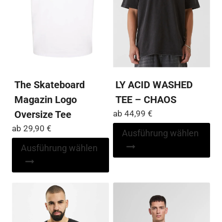
The Skateboard
LY ACID WASHED
Magazin Logo
TEE – CHAOS
Oversize Tee
ab
44,99
€
ab
29,90
€
Di
Ausführung wählen
Pr
Dieses
Ausführung wählen
wei
Produkt
me
weist
Var
mehrere
auf
Varianten
Die
auf.