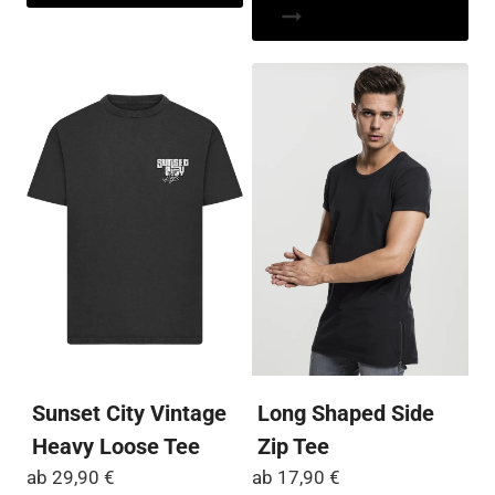
weist
Pr
mehrere
wei
Varianten
me
auf.
Var
Die
auf
Optionen
Die
können
Op
auf
kö
der
auf
Produktseite
der
gewählt
Pro
werden
ge
we
Sunset City Vintage
Long Shaped Side
Heavy Loose Tee
Zip Tee
ab
29,90
€
ab
17,90
€