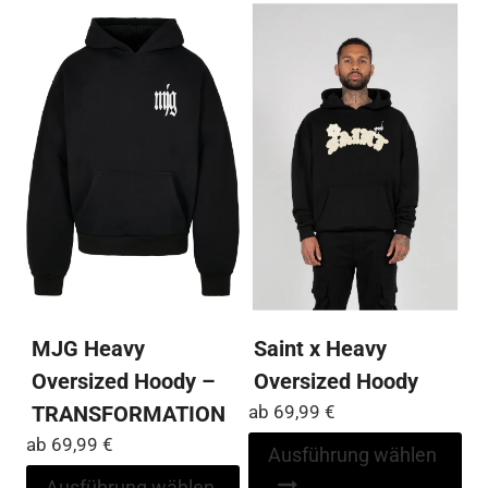
Varianten
me
auf.
Var
Die
auf
Optionen
Die
können
Op
auf
kö
der
auf
Produktseite
der
gewählt
Pro
werden
ge
we
MJG Heavy
Saint x Heavy
Oversized Hoody –
Oversized Hoody
TRANSFORMATION
ab
69,99
€
ab
69,99
€
Di
Ausführung wählen
Pr
Dieses
Ausführung wählen