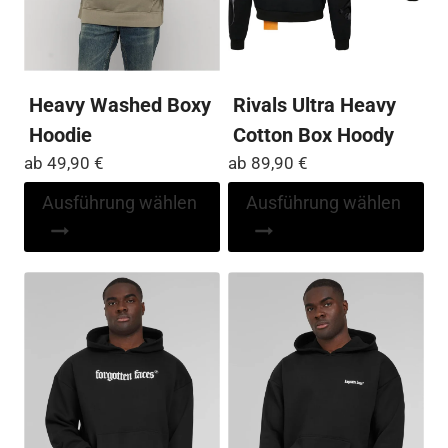
gewählt
Pro
werden
ge
we
Heavy Washed Boxy
Rivals Ultra Heavy
Hoodie
Cotton Box Hoody
ab
49,90
€
ab
89,90
€
Dieses
Di
Ausführung wählen
Ausführung wählen
Produkt
Pr
weist
wei
mehrere
me
Varianten
Var
auf.
auf
Die
Die
Optionen
Op
können
kö
auf
auf