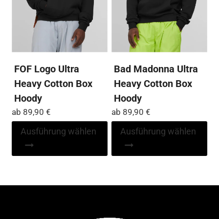
der
der
Produktseite
Pro
gewählt
ge
werden
we
FOF Logo Ultra
Bad Madonna Ultra
Heavy Cotton Box
Heavy Cotton Box
Hoody
Hoody
ab
89,90
€
ab
89,90
€
Dieses
Di
Ausführung wählen
Ausführung wählen
Produkt
Pr
weist
wei
mehrere
me
Varianten
Var
auf.
auf
Die
Die