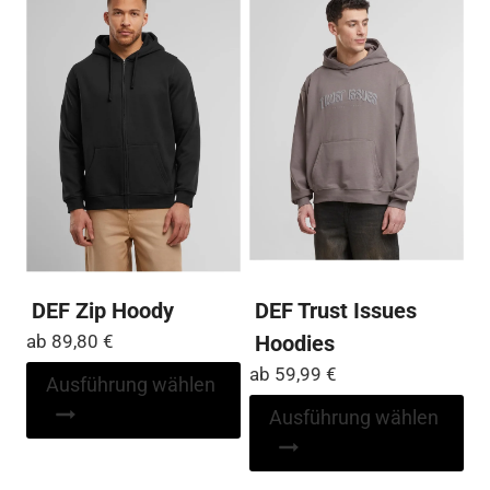
DEF Zip Hoody
DEF Trust Issues
ab
89,80
€
Hoodies
ab
59,99
€
Dieses
Ausführung wählen
Produkt
Di
Ausführung wählen
weist
Pr
mehrere
wei