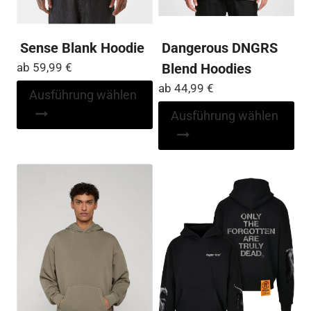
we
Sense Blank Hoodie
Dangerous DNGRS
ab
59,99
€
Blend Hoodies
ab
44,99
€
Dieses
Ausführung wählen
Produkt
Di
Ausführung wählen
weist
Pr
mehrere
wei
Varianten
me
auf.
Var
Die
auf
Optionen
Die
können
Op
auf
kö
der
auf
Produktseite
der