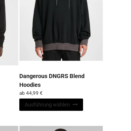
werden
gewählt
werden
Dangerous DNGRS Blend
Hoodies
ab
44,99
€
Dieses
Produkt
Dieses
Ausführung wählen
weist
Produkt
mehrere
weist
Varianten
mehrere