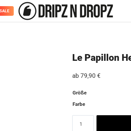
SALE
Le Papillon H
ab
79,90
€
Größe
Farbe
Le
Papillon