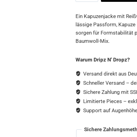
Heavy
Oversize
Ein Kapuzenjacke mit Reißv
Zip
lässige Passform, Kapuze
Hoody
sorgen für Formstabilität p
Menge
Baumwoll-Mix.
Warum Dripz N' Dropz?
Versand direkt aus Deu
Schneller Versand – de
Sichere Zahlung mit SSL
Limitierte Pieces – exkl
Support auf Augenhöhe –
Sichere Zahlungsmeth