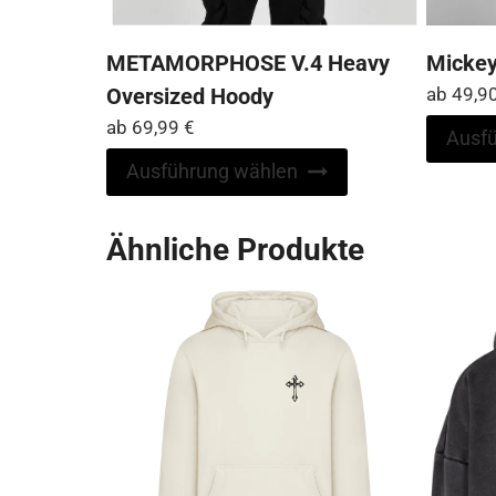
METAMORPHOSE V.4 Heavy
Mickey
Oversized Hoody
ab
49,9
ab
69,99
€
Ausf
Dieses
Ausführung wählen
Produkt
weist
Ähnliche Produkte
mehrere
Varianten
auf.
Die
Optionen
können
auf
der
Produktseite