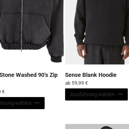
werden
Stone Washed 90’s Zip
Sense Blank Hoodie
ab
59,99
€
0
€
Ausführung wählen
Dieses
ührung wählen
Produkt
weist
mehrere