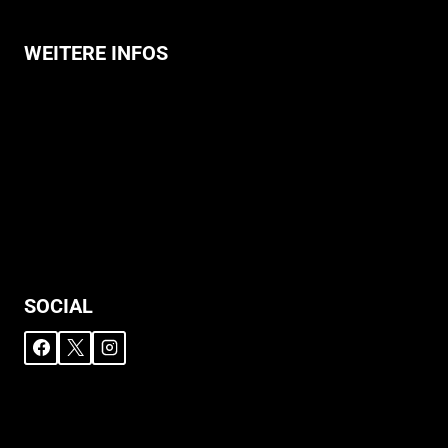
WEITERE INFOS
Allgemeine Geschäftsbedingungen
Support
Versandhinweise
Datenschutzerklärung
Widerruf
Impressum
SOCIAL