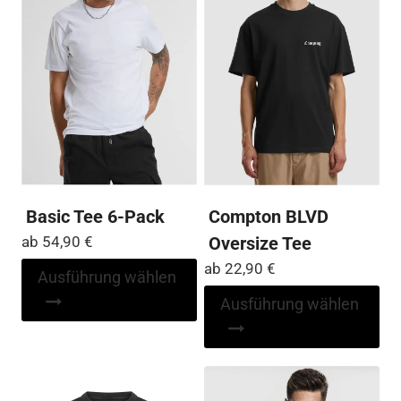
der
auf
Pro
der
ge
Produktseite
we
gewählt
werden
Basic Tee 6-Pack
Compton BLVD
ab
54,90
€
Oversize Tee
ab
22,90
€
Dieses
Ausführung wählen
Produkt
Di
Ausführung wählen
weist
Pr
mehrere
wei
Varianten
me
auf.
Var