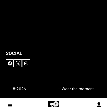
Allgemeine Geschäftsbedingungen
Support
Versandhinweise
Datenschutzerklärung
Widerruf
Impressum
SOCIAL
© 2026
DRIPZ N‘ DROPZ
— Wear the moment.
0