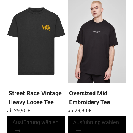
mehrere
me
Varianten
Var
auf.
auf
Die
Die
Optionen
Op
können
kö
auf
auf
der
der
Produktseite
Pro
gewählt
ge
werden
we
Street Race Vintage
Oversized Mid
Heavy Loose Tee
Embroidery Tee
ab
29,90
€
ab
29,90
€
Dieses
Di
Ausführung wählen
Ausführung wählen
Produkt
Pr