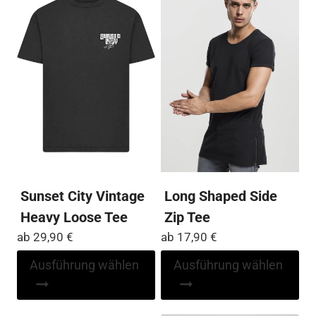
Die
auf
Optionen
Die
können
Op
auf
kö
der
auf
Produktseite
der
gewählt
Pro
werden
ge
we
Sunset City Vintage
Long Shaped Side
Heavy Loose Tee
Zip Tee
ab
29,90
€
ab
17,90
€
Dieses
Di
Ausführung wählen
Ausführung wählen
Produkt
Pr
weist
wei