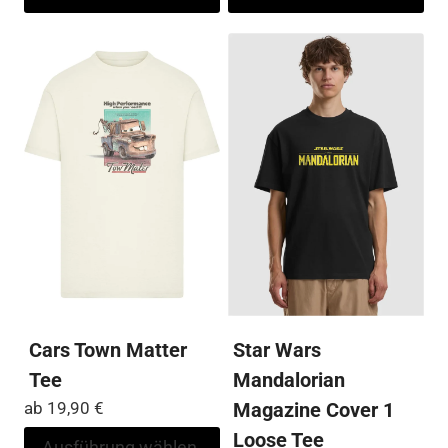
weist
wei
mehrere
me
Varianten
Var
auf.
auf
Die
Die
Optionen
Op
können
kö
auf
auf
der
der
Produktseite
Pro
gewählt
ge
werden
we
Cars Town Matter
Star Wars
Tee
Mandalorian
ab
19,90
€
Magazine Cover 1
Loose Tee
Dieses
Ausführung wählen