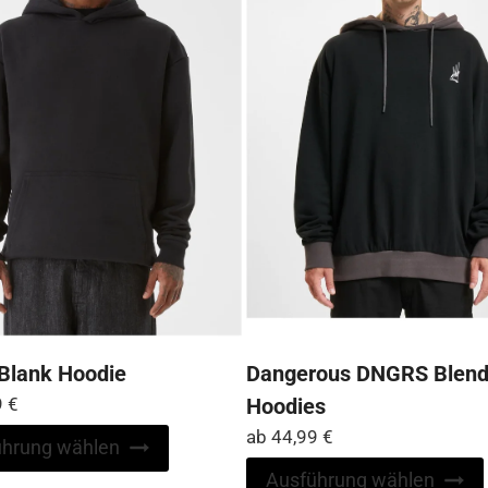
der
Produktseite
gewählt
werden
Blank Hoodie
Dangerous DNGRS Blen
9
€
Hoodies
ab
44,99
€
Dieses
ührung wählen
Produkt
Ausführung wählen