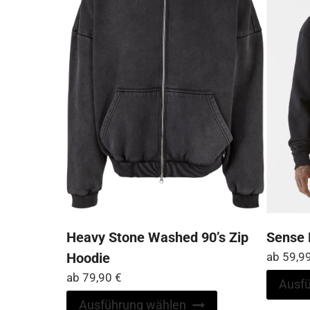
auf
der
Produktseite
gewählt
werden
Heavy Stone Washed 90’s Zip
Sense 
Hoodie
ab
59,9
ab
79,90
€
Ausf
Dieses
Ausführung wählen