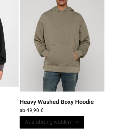
der
der
Produktseite
Produktseite
gewählt
gewählt
werden
werden
d
Heavy Washed Boxy Hoodie
ab
49,90
€
Dieses
Ausführung wählen
Produkt
Dieses