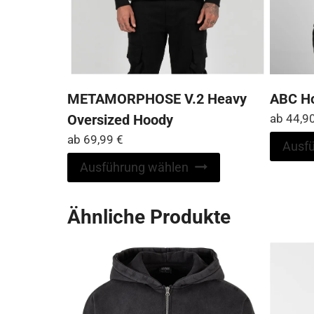
METAMORPHOSE V.2 Heavy
ABC H
Oversized Hoody
ab
44,9
ab
69,99
€
Ausf
Dieses
Ausführung wählen
Produkt
weist
Ähnliche Produkte
mehrere
Varianten
auf.
Die
Optionen
können