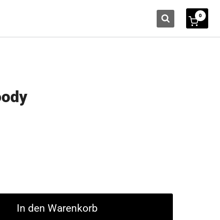
0
oody
In den Warenkorb