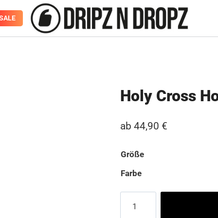
SALE
Holy Cross H
ab
44,90
€
Größe
Farbe
Holy
Cross