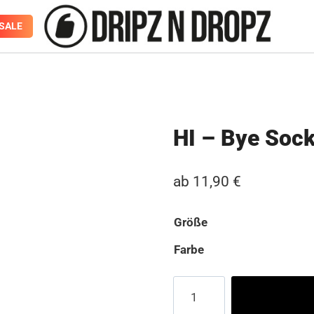
SALE
HI – Bye Soc
ab
11,90
€
Größe
Farbe
HI
-