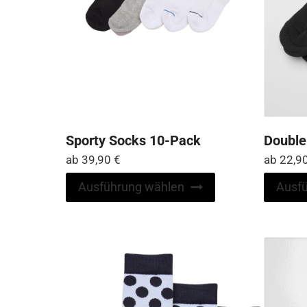
Sporty Socks 10-Pack
Double
ab
39,90
€
ab
22,9
Dieses
Ausführung wählen
Ausf
Produkt
weist
mehrere
Varianten
auf.
Die