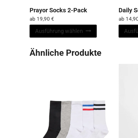
Prayor Socks 2-Pack
Daily 
ab
19,90
€
ab
14,9
Dieses
Ausführung wählen
Ausf
Produkt
weist
Ähnliche Produkte
mehrere
Varianten
auf.
Die
Optionen
können
auf
der
Produktseite
gewählt
werden