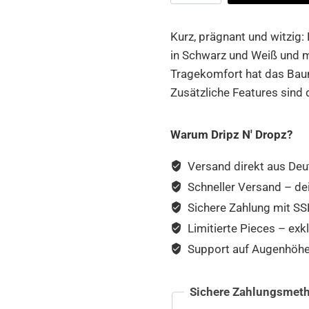
Bye
Socks
Kurz, prägnant und witzig:
short
in Schwarz und Weiß und mi
2-
Tragekomfort hat das Baum
Pack
Zusätzliche Features sind 
Menge
Warum Dripz N' Dropz?
Versand direkt aus Deu
Schneller Versand – de
Sichere Zahlung mit SSL
Limitierte Pieces – exkl
Support auf Augenhöhe –
Sichere Zahlungsmeth