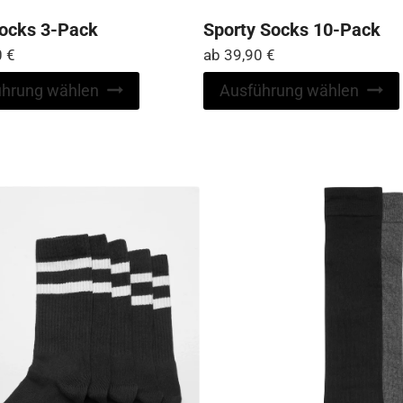
Socks 3-Pack
Sporty Socks 10-Pack
0
€
ab
39,90
€
Dieses
ührung wählen
Ausführung wählen
Produkt
weist
mehrere
Varianten
auf.
Die
Optionen
können
auf
der
Produktseite
gewählt
werden