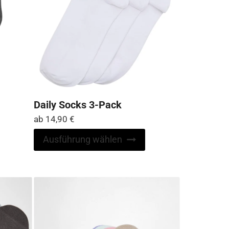
Daily Socks 3-Pack
ab
14,90
€
Dieses
Dieses
Ausführung wählen
Produkt
Produkt
weist
weist
mehrere
mehrere
Varianten
Varianten
auf.
auf.
Die
Die