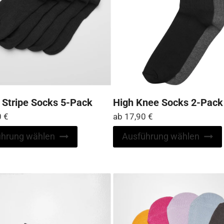
 Stripe Socks 5-Pack
High Knee Socks 2-Pack
0
€
ab
17,90
€
Dieses
ührung wählen
Ausführung wählen
Produkt
weist
mehrere
Varianten
auf.
Die