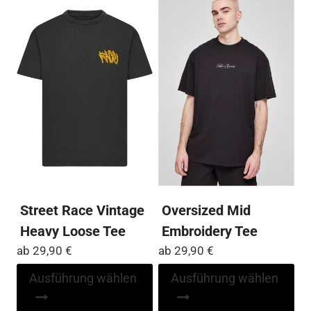
Varianten
Var
auf.
auf
Die
Die
Optionen
Op
können
kö
auf
auf
der
der
Produktseite
Pro
gewählt
ge
werden
we
Street Race Vintage
Oversized Mid
Heavy Loose Tee
Embroidery Tee
ab
29,90
€
ab
29,90
€
Dieses
Di
Ausführung wählen
Ausführung wählen
Produkt
Pr
weist
wei