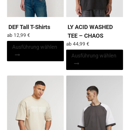
DEF Tall T-Shirts
LY ACID WASHED
ab
12,99
€
TEE – CHAOS
ab
44,99
€
Dieses
Ausführung wählen
Produkt
Di
Ausführung wählen
weist
Pr
mehrere
wei
Varianten
me
auf.
Var
Die
auf
Optionen
Die
können
Op
auf
kö
der
auf