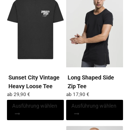
Die
auf
Optionen
Die
können
Op
auf
kö
der
auf
Produktseite
der
gewählt
Pro
werden
ge
we
Sunset City Vintage
Long Shaped Side
Heavy Loose Tee
Zip Tee
ab
29,90
€
ab
17,90
€
Dieses
Di
Ausführung wählen
Ausführung wählen
Produkt
Pr
weist
wei
mehrere
me