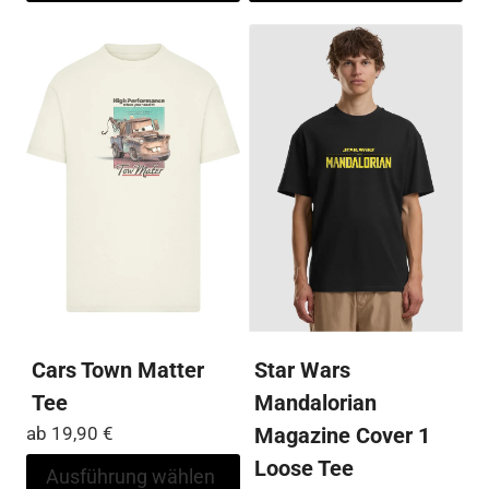
mehrere
me
Varianten
Var
auf.
auf
Die
Die
Optionen
Op
können
kö
auf
auf
der
der
Produktseite
Pro
gewählt
ge
werden
we
Cars Town Matter
Star Wars
Tee
Mandalorian
ab
19,90
€
Magazine Cover 1
Loose Tee
Dieses
Ausführung wählen