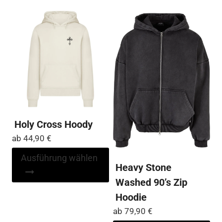
Die
auf
Optionen
Die
können
Op
auf
kö
der
auf
Produktseite
der
gewählt
Pro
werden
ge
we
Holy Cross Hoody
ab
44,90
€
Dieses
Ausführung wählen
Heavy Stone
Produkt
weist
Washed 90’s Zip
mehrere
Hoodie
Varianten
ab
79,90
€
auf.