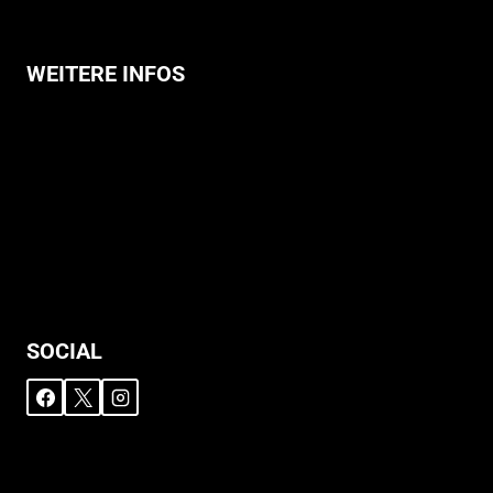
WEITERE INFOS
Allgemeine Geschäftsbedingungen
Support
Versandhinweise
Datenschutzerklärung
Widerruf
Impressum
SOCIAL