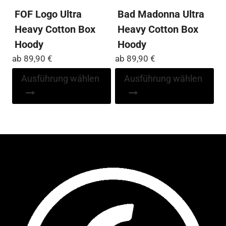
FOF Logo Ultra
Bad Madonna Ultra
Heavy Cotton Box
Heavy Cotton Box
Hoody
Hoody
ab
89,90
€
ab
89,90
€
Dieses
Di
Ausführung wählen
Ausführung wählen
Produkt
Pr
weist
wei
mehrere
me
Varianten
Var
auf.
auf
Die
Die
Optionen
Op
können
kö
auf
auf
der
der
Produktseite
Pro