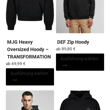
MJG Heavy
DEF Zip Hoody
Oversized Hoody –
ab
89,80
€
TRANSFORMATION
Di
Ausführung wählen
Pr
ab
69,99
€
wei
Dieses
Ausführung wählen
me
Produkt
Var
weist
auf
mehrere
Die
Varianten
Op
auf.
kö